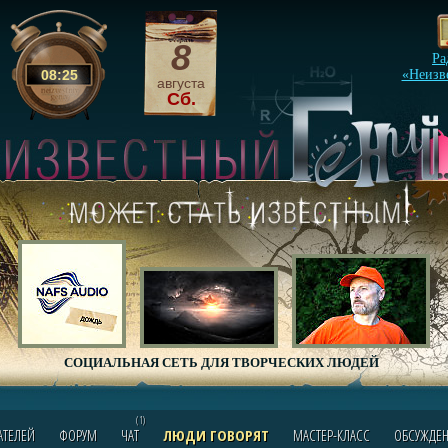
8
Ра
08
:
25
«Неизв
августа
Сб.
СОЦИАЛЬНАЯ СЕТЬ ДЛЯ ТВОРЧЕСКИХ ЛЮДЕЙ
(1)
АТЕЛЕЙ
ФОРУМ
ЧАТ
ЛЮДИ ГОВОРЯТ
МАСТЕР-КЛАСС
ОБСУЖДЕ