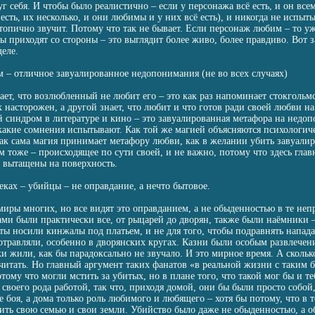
г себя. И чтобы было реалистично – если у персонажа всё есть, и он вс
 есть, их несколько, и они любимы и у них всё есть), и никогда не испыт
топично звучит. Потому что так не бывает. Если персонаж любим – то уж
 приходят со стороны – это выглядит более живо, более правдиво. Вот 
еле.
 – отличное завуалированное недопонимания (не во всех случаях)
мает, что возлюбленный не любит его – это как раз напоминает стокголь
 насторожен, а другой знает, что любит и что готов ради своей любви н
 синдром в литературе и кино – это завуалированная метафора на недоп
какие сомнения испытывают. Как той же магией объясняются психологич
ак сама магия принимает метафору любви, как в желании убить завуалир
 тоже – происходящее по сути своей, и не важно, потому что здесь главн
и вытащены на поверхность.
еках – убийцы – не оправдание, а нечто бытовое.
иры многих, но все видят это оправданием, а не обыденностью в те непр
ми были практически все, от рыцарей до дворян, также были наёмники –
ы носили кинжалы под платьем, и не для того, чтобы подравнять напад
 отравляли, особенно в дворянских кругах. Казни были особым развлечени
и жили, как бы парадоксально не звучало. И это мирное время. А скольк
читать. Но главный аргумент таких фанатов «в реальной жизни с таким 
ому что могли мстить за убитых, но в плане того, что такой мог бы и те
 своего рода работой, так что, приходя домой, они бы были просто собой
ле боя, а дома только роль любимого и любящего – хотя бы потому, что в 
тить свою семью и свои земли. Убийство было даже не обыденностью, а о