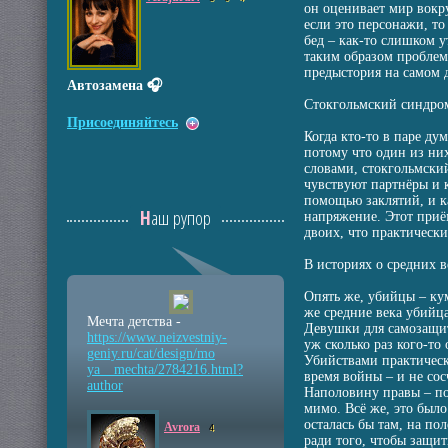
он оценивает мир вокру
если это персонажи, то
бед – как-то слишком у
таким образом проблемы
предыстория на самом д
Автозамена 🎧
Стокгольмский синдром
Присоединяйтесь
Когда кто-то в паре ду
потому что один из них
словами, стокгольмский
чувствуют партнёры и 
помощью заклятий, и к
Наш рупор
напряжение. Этот приём
двоих, что практическ
В историях о средних в
Опять же, убийцы – кум
же средние века убийца
Мечта детства -
Девушки для самозащит
https://www.neizvestniy
-
уж сколько раз кого-то
geniy.ru/cat/design/mo
Убийствами практическ
ya__mechta/2784216.html
?
время войны – и не сос
author
Наполовину правы – пот
мимо. Всё же, это было
осталась бы там, на по
Avrora
4
ради того, чтобы защи