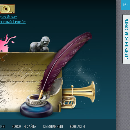
16+
Лайт-версия сайта
дио & чат
естный Гений»
НИЯ
НОВОСТИ САЙТА
ОБЪЯВЛЕНИЯ
КОНТАКТЫ