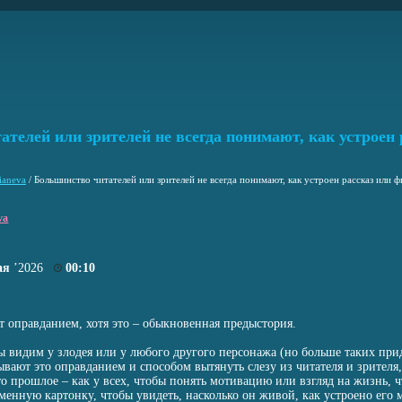
телей или зрителей не всегда понимают, как устроен 
ianeva
/
Большинство читателей или зрителей не всегда понимают, как устроен рассказ или 
va
ая
’2026
00:10
т оправданием, хотя это – обыкновенная предыстория.
мы видим у злодея или у любого другого персонажа (но больше таких при
ывают это оправданием и способом вытянуть слезу из читателя и зрителя,
то прошлое – как у всех, чтобы понять мотивацию или взгляд на жизнь, 
менную картонку, чтобы увидеть, насколько он живой, как устроено его 