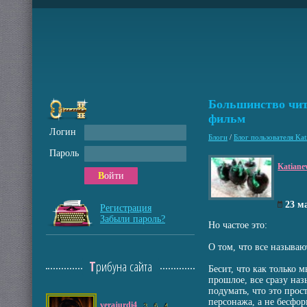
Большинство чита
фильм
Логин
Блоги
/
Блог пользователя Kat
Пароль
Katiane
Войти
23 м
Регистрация
Забыли пароль?
Но частое это:
О том, что все называю
Трибуна сайта
Бесит, что как только 
прошлое, все сразу наз
подумать, что это прос
персонажа, а не бесфор
verajurdi4
3
6
4