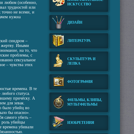
еми любим (особенно,
ИСКУССТВО
ывал трудностей или
 точно не всеми, и
зачем нужна
ДИЗАЙН
мский синдром –
ЛИТЕРАТУРА
а жертву. Иными
онимание, на то, что
еские проблемы, с
СКУЛЬПТУРА И
ованно сексуальное
ЛЕПКА
ое – чувства этих
ФОТОГРАФИЯ
остые времена. В те
 любого статуса.
авшему причёску. А
ФИЛЬМЫ, КЛИПЫ,
ем для зевак.
МУЛЬТФИЛЬМЫ
о было убийц во
было бы опасно».
бя самого убить –
, роль убийцы
ИЗОБРЕТЕНИЯ
те времена убивали
бязанностью.