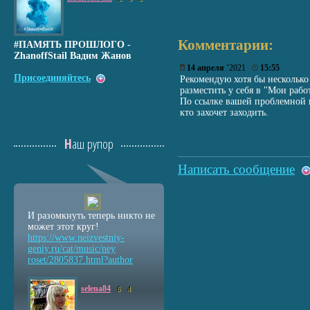
Комментарии:
#ПАМЯТЬ ПРОШЛОГО -
ZhanoffStail Вадим Жанов
14 апреля
’2021
15:55
Присоединяйтесь
Рекомендую хотя бы несколько
разместить у себя в "Мои рабо
По ссылке вашей проблемной 
кто захочет заходить.
Наш рупор
Написать сообщение
И разомкнуть теперь никто не
может этот круг!
https://www.neizvestniy
-
geniy.ru/cat/music/ney
roset/2805837.html?auth
or
selena84
6
4