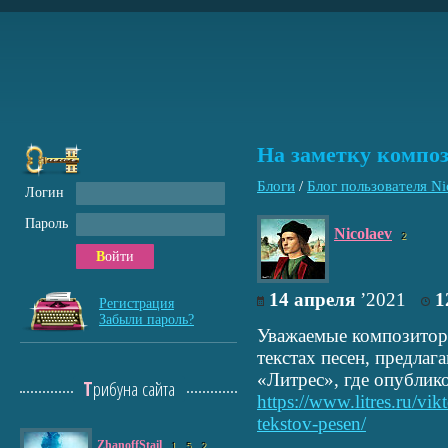
На заметку компо
Блоги
/
Блог пользователя Ni
Логин
Пароль
Nicolaev
2
Войти
14 апреля
’2021
1
Регистрация
Забыли пароль?
Уважаемые композито
текстах песен, предлаг
«Литрес», где опублик
Трибуна сайта
https://www.litres.ru/vi
tekstov-pesen/
ZhanoffStail
1
5
2