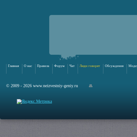
Главная
О нас
Правила
Форум
Чат
Люди говорят
Обсуждения
Моде
© 2009 - 2026 www.neizvestniy-geniy.ru
арта сайта