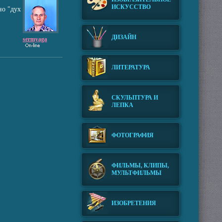
ИСКУССТВО
но "дух
ДИЗАЙН
sermyaga
ЛИТЕРАТУРА
СКУЛЬПТУРА И
ЛЕПКА
ФОТОГРАФИЯ
ФИЛЬМЫ, КЛИПЫ,
МУЛЬТФИЛЬМЫ
ИЗОБРЕТЕНИЯ