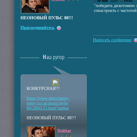
30 мая
’2026
19:03
"победить дихотомию э
сонастроить с частотой
НЕОНОВЫЙ ПУЛЬС 88!!!
Присоединяйтесь
Написать сообщение
Наш рупор
КОНКУРСНАЯ!!!
https://www.neizvestniy
-
geniy.ru/cat/music/sty
le-
80/2804153.html?auth
or
НЕОНОВЫЙ ПУЛЬС 88!!!
Djabbar
1
2
2