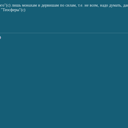
го"(с) лишь монахам и дервишам по силам, т.е. не всем, надо думать, да
 "Теосферы"(с)