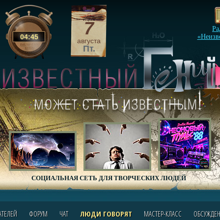
7
Ра
04
:
45
«Неизв
августа
Пт.
СОЦИАЛЬНАЯ СЕТЬ ДЛЯ ТВОРЧЕСКИХ ЛЮДЕЙ
АТЕЛЕЙ
ФОРУМ
ЧАТ
ЛЮДИ ГОВОРЯТ
МАСТЕР-КЛАСС
ОБСУЖДЕ