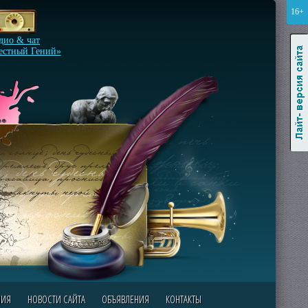
16+
Лайт-версия сайта
дио & чат
естный Гений»
НИЯ
НОВОСТИ САЙТА
ОБЪЯВЛЕНИЯ
КОНТАКТЫ