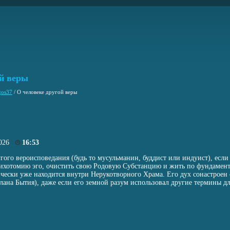
ой веры
gos37
/
О человеке другой веры
2026
16:53
гого вероисповедания (будь то мусульманин, буддист или индуист), если
ихотомию эго, очистить свою Родовую Субстанцию и жить по фундамен
ески уже находится внутри Нерукотворного Храма. Его дух сонастроен 
лана Бытия), даже если его земной разум использовал другие термины дл