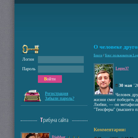
О человеке друг
Блоги
/
Блог пользователя Lo
Логин
Logos37
Пароль
Войти
30 мая
’
Регистрация
Человек дру
Забыли пароль?
жизни смог победить д
Любви, — он метафизич
"Теосферы" (высшего п
Трибуна сайта
Комментарии:
Djabbar
1
2
2