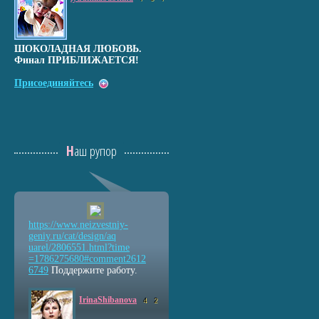
ШОКОЛАДНАЯ ЛЮБОВЬ.
Финал ПРИБЛИЖАЕТСЯ!
Присоединяйтесь
Наш рупор
https://www.neizvestniy
-
geniy.ru/cat/design/aq
uarel/2806551.html?time
=1786275680#comment2612
6749
Поддержите работу.
IrinaShibanova
4
2