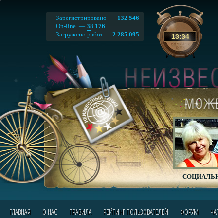
Зарегистрировано —
132 546
On-line
—
38 176
Загружено работ —
2 285 095
13
:
34
СОЦИАЛЬН
ГЛАВНАЯ
О НАС
ПРАВИЛА
РЕЙТИНГ ПОЛЬЗОВАТЕЛЕЙ
ФОРУМ
ЧА