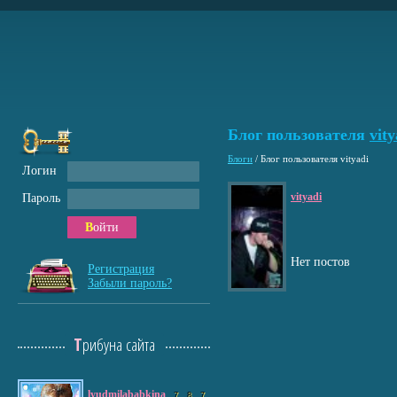
Блог пользователя
vity
Блоги
/
Блог пользователя vityadi
Логин
vityadi
Пароль
Войти
Нет постов
Регистрация
Забыли пароль?
Трибуна сайта
lyudmilababkina
7
8
7