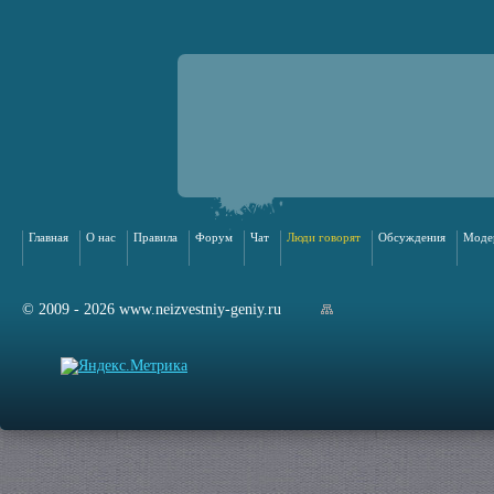
Главная
О нас
Правила
Форум
Чат
Люди говорят
Обсуждения
Моде
© 2009 - 2026 www.neizvestniy-geniy.ru
арта сайта