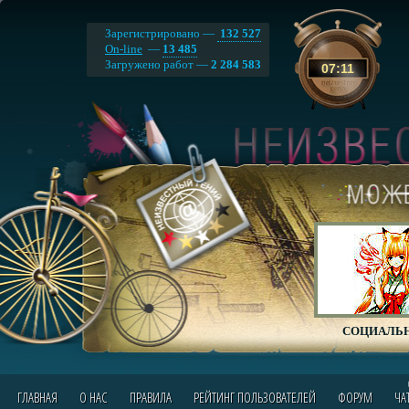
Зарегистрировано —
132 527
On-line
—
13 485
Загружено работ —
2 284 583
07
:
11
СОЦИАЛЬН
ГЛАВНАЯ
О НАС
ПРАВИЛА
РЕЙТИНГ ПОЛЬЗОВАТЕЛЕЙ
ФОРУМ
ЧА