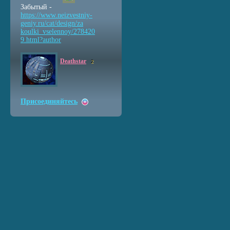
Забытый -
https://www.neizvestniy
-
geniy.ru/cat/design/za
koulki_vselennoy/278420
9.html?author
Deathstar
2
Присоединяйтесь