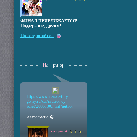
ФИНАЛ ПРИБЛИЖАЕТСЯ!
Поддержите, друзья!
Присоединяйтесь
Наш рупор
https://www.neizvestniy
-
geniy.ru/cat/music/ney
roset/2806130.html?auth
or
Автозамена 🎧
verajurdi4
3
6
4