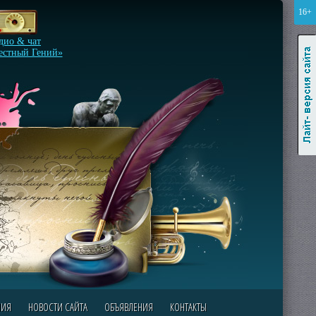
16+
Лайт-версия сайта
дио & чат
естный Гений»
НИЯ
НОВОСТИ САЙТА
ОБЪЯВЛЕНИЯ
КОНТАКТЫ