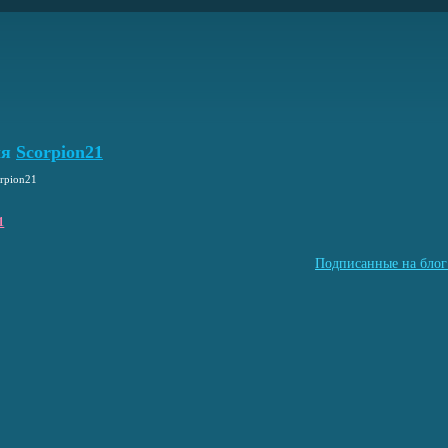
ля
Scorpion21
orpion21
1
Подписанные на блог 