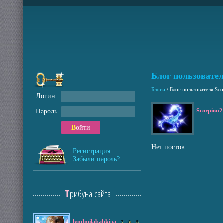
Блог пользовате
Блоги
/
Блог пользователя Sc
Логин
Scorpion2
Пароль
Войти
Нет постов
Регистрация
Забыли пароль?
Трибуна сайта
lyudmilababkina
7
8
6