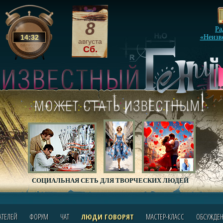
8
Ра
14
:
32
«Неизв
августа
Сб.
СОЦИАЛЬНАЯ СЕТЬ ДЛЯ ТВОРЧЕСКИХ ЛЮДЕЙ
АТЕЛЕЙ
ФОРУМ
ЧАТ
ЛЮДИ ГОВОРЯТ
МАСТЕР-КЛАСС
ОБСУЖДЕ