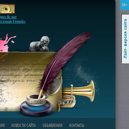
16+
Лайт-версия сайта
дио & чат
естный Гений»
НИЯ
НОВОСТИ САЙТА
ОБЪЯВЛЕНИЯ
КОНТАКТЫ