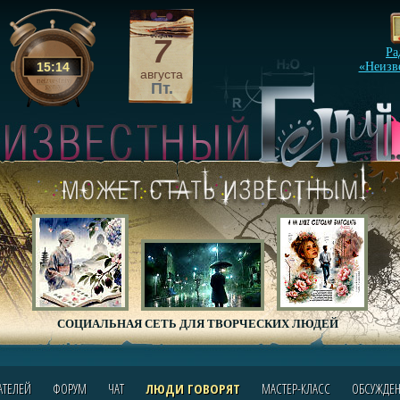
7
Ра
15
:
14
«Неизв
августа
Пт.
СОЦИАЛЬНАЯ СЕТЬ ДЛЯ ТВОРЧЕСКИХ ЛЮДЕЙ
АТЕЛЕЙ
ФОРУМ
ЧАТ
ЛЮДИ ГОВОРЯТ
МАСТЕР-КЛАСС
ОБСУЖДЕ