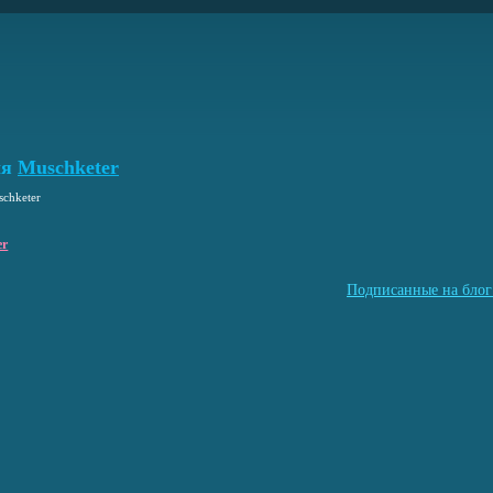
ля
Muschketer
schketer
er
Подписанные на блог 