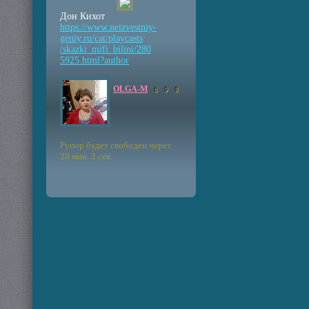
Дон Кихот
https://www.neizvestniy
-
geniy.ru/cat/playcasts
/skazki_mifi_bilini/280
5925.html?author
OLGA-M
6
9
8
Рупор будет свободен через:
20 мин. 2 сек.