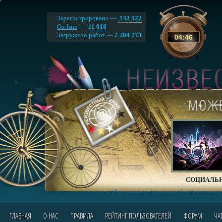
Зарегистрировано —
132 522
On-line
—
11 018
Загружено работ —
2 284 273
04
:
46
СОЦИАЛЬН
ГЛАВНАЯ
О НАС
ПРАВИЛА
РЕЙТИНГ ПОЛЬЗОВАТЕЛЕЙ
ФОРУМ
ЧА