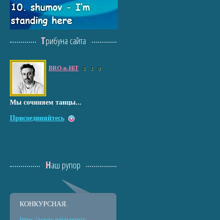
Трибуна сайта
BRO-n-HiT
1
1
0
Мы сочиняем танцы...
Присоединяйтесь
Наш рупор
КОНКУРСНАЯ.
https://www.neizvestniy
-