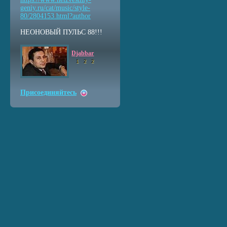
geniy.ru/cat/music/sty
le-
80/2804153.html?auth
or
НЕОНОВЫЙ ПУЛЬС 88!!!
Djabbar
1
2
2
Присоединяйтесь