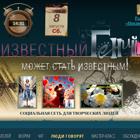
8
Ра
14
:
31
«Неизв
августа
Сб.
СОЦИАЛЬНАЯ СЕТЬ ДЛЯ ТВОРЧЕСКИХ ЛЮДЕЙ
АТЕЛЕЙ
ФОРУМ
ЧАТ
ЛЮДИ ГОВОРЯТ
МАСТЕР-КЛАСС
ОБСУЖДЕ