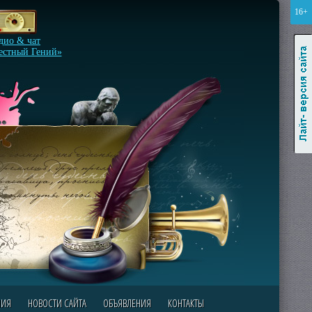
16+
Лайт-версия сайта
дио & чат
естный Гений»
НИЯ
НОВОСТИ САЙТА
ОБЪЯВЛЕНИЯ
КОНТАКТЫ