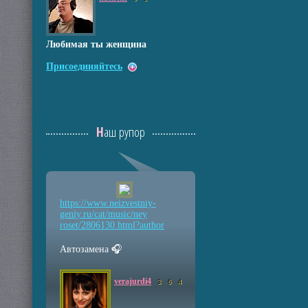
Любимая ты женщина
Присоединяйтесь
Наш рупор
https://www.neizvestniy
-
geniy.ru/cat/music/ney
roset/2806130.html?auth
or
Автозамена 🎧
verajurdi4
3
6
4