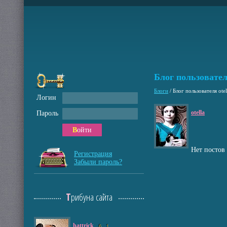
Блог пользовате
Блоги
/
Блог пользователя otel
Логин
otella
Пароль
Войти
Нет постов
Регистрация
Забыли пароль?
Трибуна сайта
hattrick
6
1