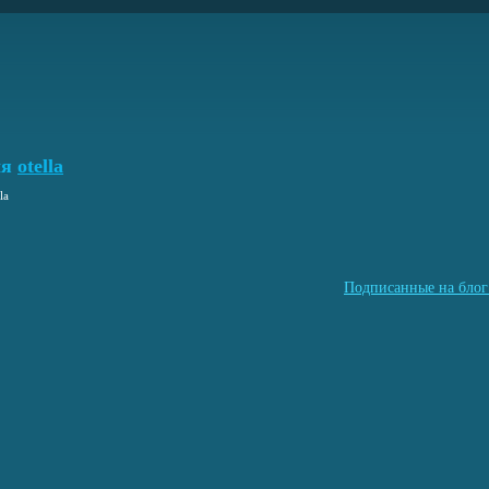
ля
otella
la
Подписанные на блог 