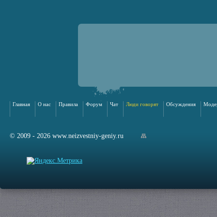
Главная
О нас
Правила
Форум
Чат
Люди говорят
Обсуждения
Моде
© 2009 - 2026 www.neizvestniy-geniy.ru
арта сайта