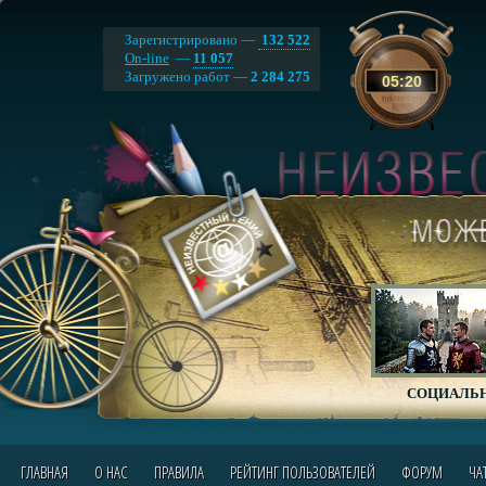
Зарегистрировано —
132 522
On-line
—
11 057
Загружено работ —
2 284 275
05
:
20
СОЦИАЛЬН
ГЛАВНАЯ
О НАС
ПРАВИЛА
РЕЙТИНГ ПОЛЬЗОВАТЕЛЕЙ
ФОРУМ
ЧА