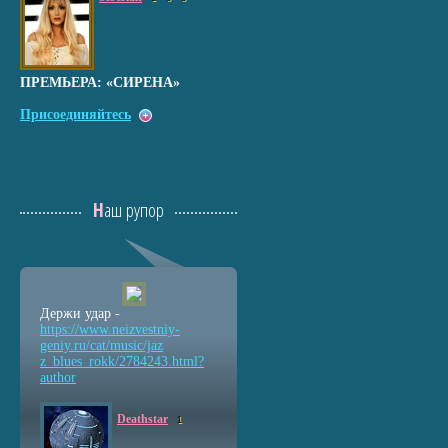
ПРЕМЬЕРА: «СИРЕНА»
Присоединяйтесь
Наш рупор
Держи удар -
https://www.neizvestniy
-
geniy.ru/cat/music/jaz
z_blues_rokk/2784243.ht
ml?
author
Deathstar
1