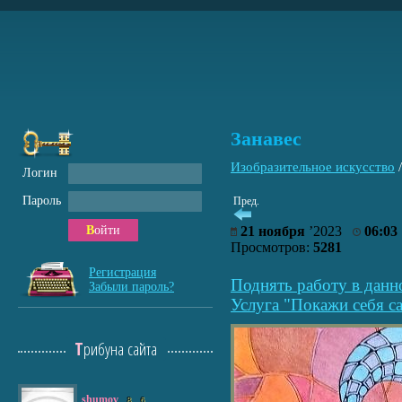
Занавес
Изобразительное искусство
Логин
Пароль
Пред.
Войти
21 ноября
’2023
06:03
Просмотров:
5281
Регистрация
Поднять работу в данн
Забыли пароль?
Услуга "Покажи себя са
Трибуна сайта
shumov
8
6