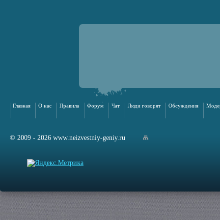
Главная
О нас
Правила
Форум
Чат
Люди говорят
Обсуждения
Моде
© 2009 - 2026 www.neizvestniy-geniy.ru
арта сайта