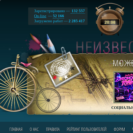
Зарегистрировано —
132 557
On-line
—
52 166
Загружено работ —
2 285 417
20
:
08
СОЦИАЛЬН
ГЛАВНАЯ
О НАС
ПРАВИЛА
РЕЙТИНГ ПОЛЬЗОВАТЕЛЕЙ
ФОРУМ