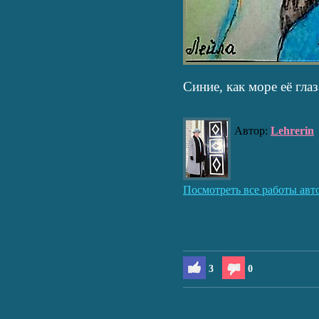
Синие, как море её глаза
Автор:
Lehrerin
Посмотреть все работы авт
3
0