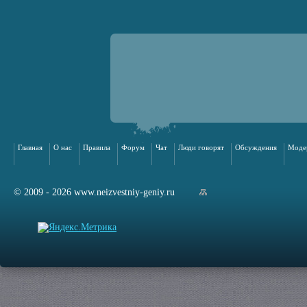
Главная
О нас
Правила
Форум
Чат
Люди говорят
Обсуждения
Моде
© 2009 - 2026 www.neizvestniy-geniy.ru
арта сайта