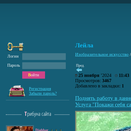
Лейла
Изобразительное искусство
Логин
Пароль
Пред.
Войти
25 ноября
’2024
11:43
Просмотров:
3467
Добавлено в закладки:
1
Регистрация
Забыли пароль?
Поднять работу в данн
Услуга "Покажи себя са
Трибуна сайта
Djabbar
1
2
3