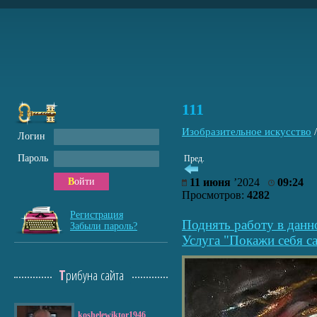
111
Изобразительное искусство
Логин
Пароль
Пред.
Войти
11 июня
’2024
09:24
Просмотров:
4282
Регистрация
Поднять работу в данн
Забыли пароль?
Услуга "Покажи себя са
Трибуна сайта
koshelewiktor1946