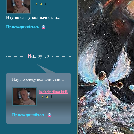
1
4
2
Иду по следу волчьей стаи...
Присоединяйтесь
Наш рупор
Иду по следу волчьей стаи...
koshelewiktor1946
1
4
2
Присоединяйтесь