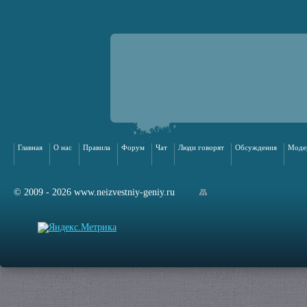
Главная
О нас
Правила
Форум
Чат
Люди говорят
Обсуждения
Моде
© 2009 - 2026 www.neizvestniy-geniy.ru
арта сайта