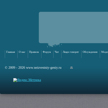
Главная
О нас
Правила
Форум
Чат
Люди говорят
Обсуждения
Моде
© 2009 - 2026 www.neizvestniy-geniy.ru
арта сайта