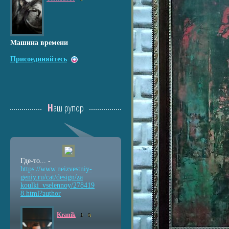
Машина времени
Присоединяйтесь
Наш рупор
Где-то... -
https://www.neizvestniy
-
geniy.ru/cat/design/za
koulki_vselennoy/278419
8.html?author
Kranik
1
0