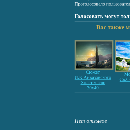
Проголосовало пользовате
Голосовать могут то
Вас также м
Сюжет
Мо
И.К.Айвазовского
Св.С
Холст масло
30х40
Нет отзывов