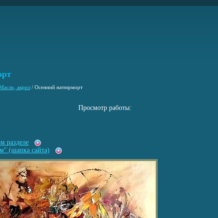
орт
Масло, акрил
/
Осенний натюрморт
Просмотр работы:
ом разделе
м" (шапка сайта)