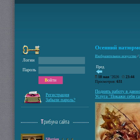
Осенний натюрм
Изобразительное искусство
/
Логин
Пред.
Пароль
18 мая
’2026
23:44
Войти
Просмотров:
631
Поднять работу в данн
Регистрация
Услуга "Покажи себя са
Забыли пароль?
Трибуна сайта
Siberian
1
6
8