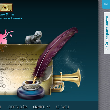
16+
Лайт-версия сайта
дио & чат
естный Гений»
Я
НОВОСТИ САЙТА
ОБЪЯВЛЕНИЯ
КОНТАКТЫ