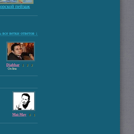
орской пейзаж
 все ветки ответов ↓
Djabbar
1
2
2
Mai-May
6
1