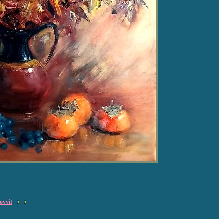
ovvit
1
1