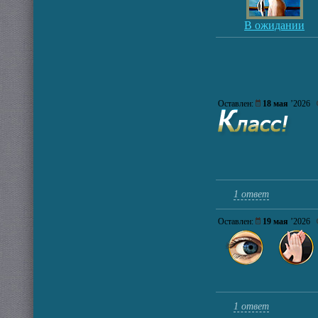
В ожидании
Оставлен:
18 мая
’2026
1 ответ
Оставлен:
19 мая
’2026
1 ответ