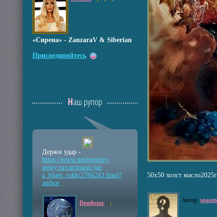
«Сирена» - ZanzaraV & Siberian
Присоединяйтесь
Наш рупор
Держи удар -
https://www.neizvestniy
-
geniy.ru/cat/music/jaz
z_blues_rokk/2784243.ht
ml?
50х50 холст масло2025г
author
Автор:
spasen
Deathstar
1