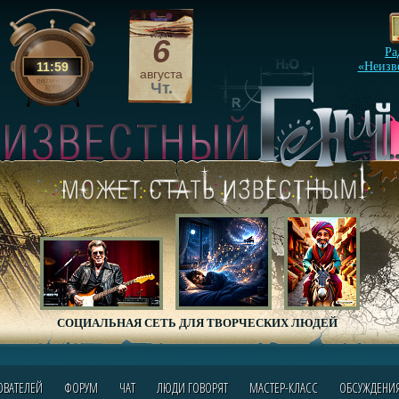
6
Ра
11
:
59
«Неизв
августа
Чт.
СОЦИАЛЬНАЯ СЕТЬ ДЛЯ ТВОРЧЕСКИХ ЛЮДЕЙ
ОВАТЕЛЕЙ
ФОРУМ
ЧАТ
ЛЮДИ ГОВОРЯТ
МАСТЕР-КЛАСС
ОБСУЖДЕНИ