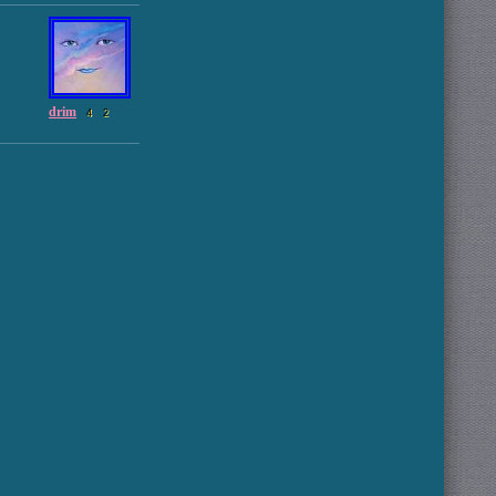
drim
4
2