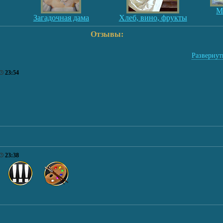
М
Загадочная дама
Хлеб, вино, фрукты
Отзывы:
Развернуть
23:54
23:38