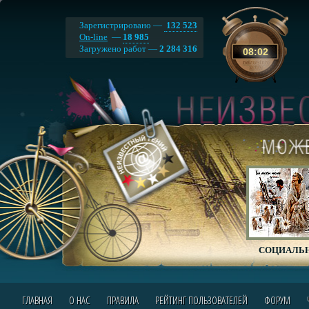
Зарегистрировано —
132 523
On-line
—
18 985
Загружено работ —
2 284 316
08
:
02
СОЦИАЛЬН
ГЛАВНАЯ
О НАС
ПРАВИЛА
РЕЙТИНГ ПОЛЬЗОВАТЕЛЕЙ
ФОРУМ