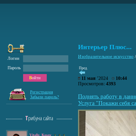
Интерьер Плюс...
Изобразительное искусство
Логин
Пароль
Пред.
Войти
11 мая
’2024
10:44
Просмотров:
4393
Регистрация
Поднять работу в данн
Забыли пароль?
Услуга "Покажи себя са
Трибуна сайта
Vitaliy_Kosov
2
8
8