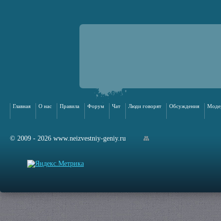
Главная
О нас
Правила
Форум
Чат
Люди говорят
Обсуждения
Моде
© 2009 - 2026 www.neizvestniy-geniy.ru
арта сайта