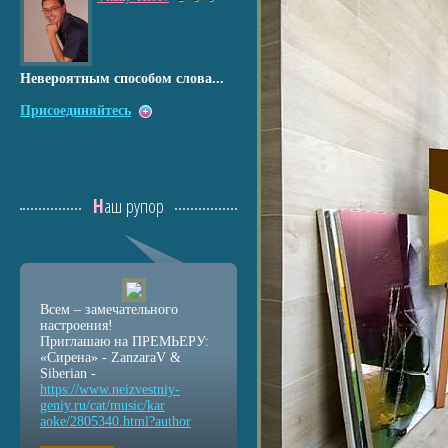
Невероятным способом слова...
Присоединяйтесь
Наш рупор
Всем – замечательного
настроения!
Приглашаю на ПРЕМЬЕРУ:
«Сирена» - ZanzaraV &
Siberian -
https://www.neizvestniy
-
geniy.ru/cat/music/kar
aoke/2805340.html?autho
r