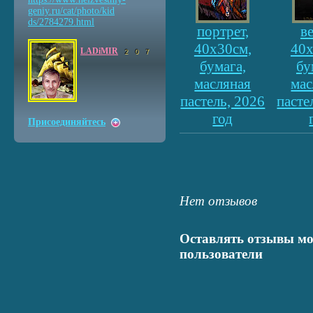
geniy.ru/cat/photo/kid
ds/2784279.html
портрет,
ве
40х30см,
40х
LADiMIR
2
0
7
бумага,
бу
масляная
мас
пастель, 2026
пасте
год
Присоединяйтесь
Нет отзывов
Оставлять отзывы мо
пользователи