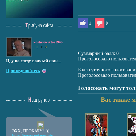
1
0
Трибуна сайта
koshelewiktor1946
1
4
2
Суммарный балл:
0
Проголосовало пользовате
Иду по следу волчьей стаи...
Балл суточного голосовани
Присоединяйтесь
Проголосовало пользовате
Голосовать могут то
Наш рупор
Вас также м
ЭХХ, ПРОКАЧУ!..))
https://www.neizvestniy
-