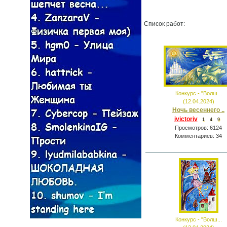
Список работ:
Конкурс - "Волш...
(12.04.2024)
Ночь весеннего ..
ivictoriv
1
4
9
Просмотров: 6124
Комментариев: 34
Конкурс - "Волш...