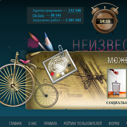
Зарегистрировано —
132 546
On-line
—
38 141
Загружено работ —
2 285 102
14
:
15
СОЦИАЛЬН
ГЛАВНАЯ
О НАС
ПРАВИЛА
РЕЙТИНГ ПОЛЬЗОВАТЕЛЕЙ
ФОРУМ