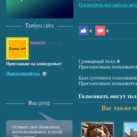
Посмотреть все работы авт
Трибуна сайта
0
0
StereoArt
2
7
0
Суммарный балл:
0
Приглашаю на конкурсные!
Проголосовало пользовате
Присоединяйтесь
Балл суточного голосовани
Проголосовало пользовате
Голосовать могут то
Наш рупор
Вас также м
Оставьте своё объявление,
воспользовавшись услугой
"Наш рупор"