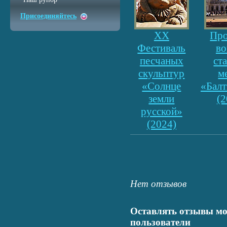
Присоединяйтесь
XX
Про
Фестиваль
во
песчаных
ст
скульптур
м
«Солнце
«Балт
земли
(2
русской»
(2024)
Нет отзывов
Оставлять отзывы мо
пользователи