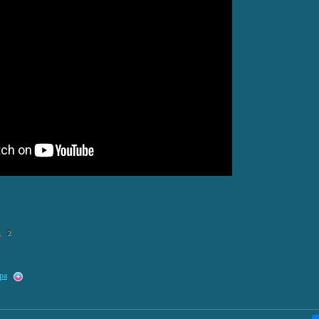
n
2
ра