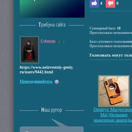
4
0
Трибуна сайта
Суммарный балл:
10
Проголосовало пользовател
Cybercop
Балл суточного голосовани
2
6
Проголосовало пользовател
Голосовать могут тол
https://www.nei
zvestniy-geniy.
ru/users/9442.h
tml
Присоединяйтесь
Наш рупор
Dmitryx Магдесиев
Maj (большие
мажорные аккорды