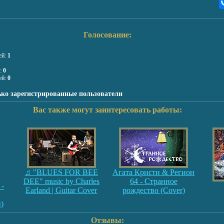
Голосование:
ей:
1
я:
0
ей:
0
ько зарегистрированные пользователи
Вас также могут заинтересовать работы:
♫ "BLUES FOR BEE
Агата Кристи & Регион
DEE" music by Charles
64 - Странное
 -
Earland | Guitar Cover
рождество (Cover)
)
Отзывы: