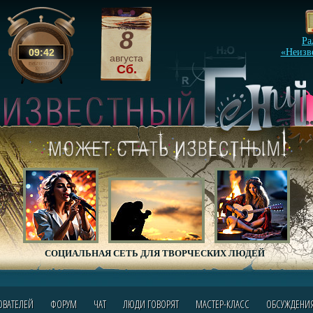
8
Ра
09
:
42
«Неизв
августа
Сб.
СОЦИАЛЬНАЯ СЕТЬ ДЛЯ ТВОРЧЕСКИХ ЛЮДЕЙ
ОВАТЕЛЕЙ
ФОРУМ
ЧАТ
ЛЮДИ ГОВОРЯТ
МАСТЕР-КЛАСС
ОБСУЖДЕНИ