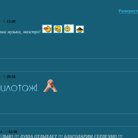
Развернуть
24
12:49
аша музыка, маэстро!
24
20:16
24
02:40
ЛЬНО !!! ДУША ОТДЫХАЕТ !!! БЛАГОДАРИМ СЕРДЕЧНО !!!