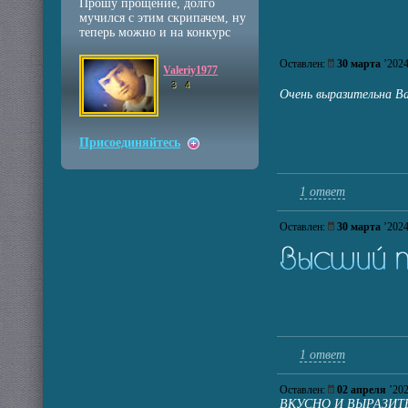
Прошу прощение, долго
мучился с этим скрипачем, ну
теперь можно и на конкурс
Оставлен:
30 марта
’20
Valeriy1977
3
4
Очень выразительна В
Присоединяйтесь
1 ответ
Оставлен:
30 марта
’20
1 ответ
Оставлен:
02 апреля
’20
ВКУСНО И ВЫРАЗИТЕ