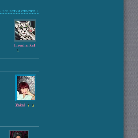
 все ветки ответов ↓
Pronchanka1
1
Vokal
7
2