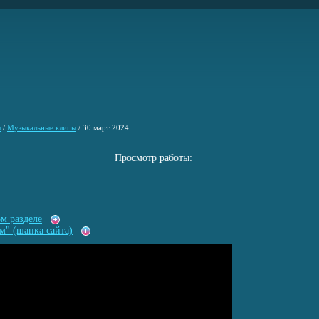
ы
/
Музыкальные клипы
/
30 март 2024
Просмотр работы:
ом разделе
м" (шапка сайта)