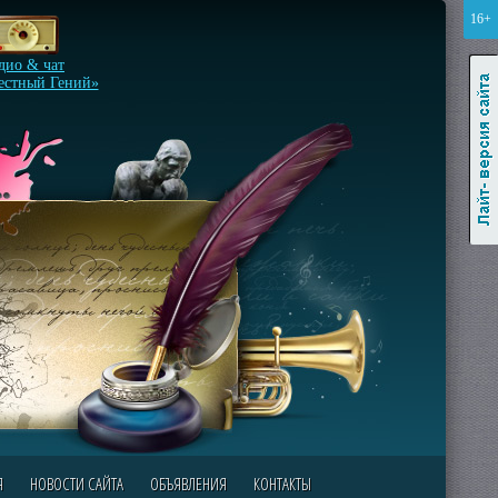
16+
Лайт-версия сайта
дио & чат
естный Гений»
Я
НОВОСТИ САЙТА
ОБЪЯВЛЕНИЯ
КОНТАКТЫ