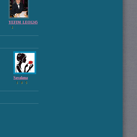
YEFIM_LEO1245
1
Savalana
1
8
5