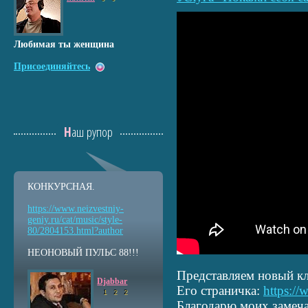
Любимая ты женщина
Присоединяйтесь
Наш рупор
КОНКУРСНАЯ.
https://www.neizvestniy
-
geniy.ru/cat/music/sty
le-
80/2804153.html?auth
or
НЕОНОВЫЙ ПУЛЬС 88!!!
Представляем новый кл
Djabbar
Его страничка:
https://
1
2
2
Благодарю моих замеча