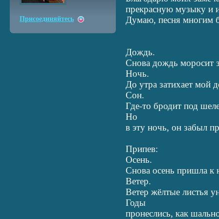
прекрасную музыку и 
Думаю, песня многим бу
Присоединяйтесь
­­Дождь.
Снова дождь моросит з
Ночь.
До утра затихает мой д
Сон.
Где-то бродит под шел
Но
в эту ночь, он забыл п
Припев:
Осень.
Снова осень пришла к н
Ветер.
Ветер жёлтые листья ун
Годы
пронеслись, как шальн