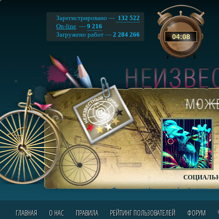
Зарегистрировано —
132 522
On-line
—
9 216
Загружено работ —
2 284 266
04
:
08
СОЦИАЛЬН
ГЛАВНАЯ
О НАС
ПРАВИЛА
РЕЙТИНГ ПОЛЬЗОВАТЕЛЕЙ
ФОРУМ