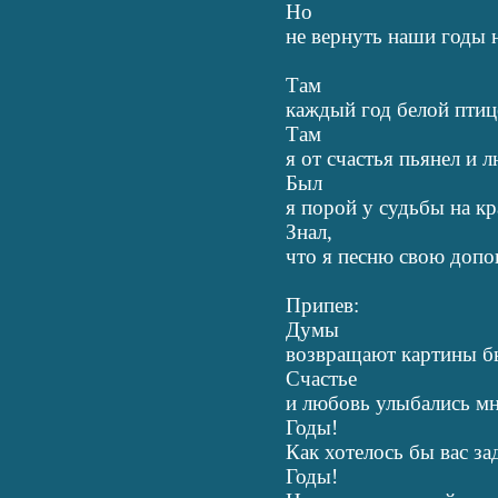
Но
не вернуть наши годы н
Там
каждый год белой птиц
Там
я от счастья пьянел и 
Был
я порой у судьбы на кр
Знал,
что я песню свою допо
Припев:
Думы
возвращают картины б
Счастье
и любовь улыбались мн
Годы!
Как хотелось бы вас за
Годы!