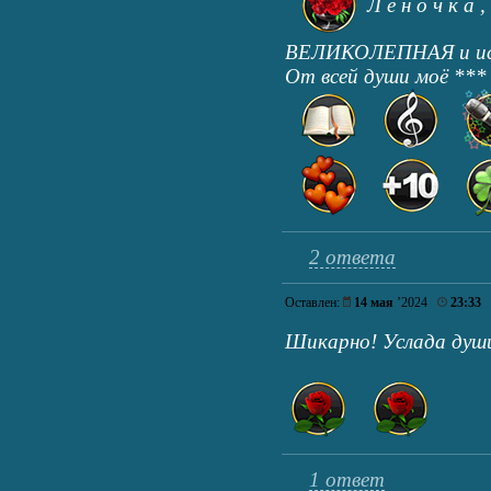
Л е н о ч к а , 
ВЕЛИКОЛЕПНАЯ и ис
От всей души моё *** 
2 ответа
Оставлен:
14 мая
’2024
23:33
Шикарно! Услада ду
1 ответ