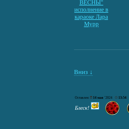
ВЕСНЫ"
исполнение в
караоке Лара
Мурр
Вниз ↓
Оставлен:
14 мая
’2024
13:54
Блеск!