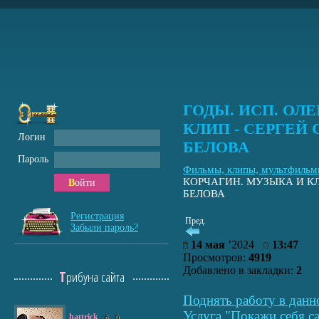
ГОДЫ. ИСП. ОЛ
КЛИП - СЕРГЕЙ 
Логин
БЕЛОВА
Пароль
Фильмы, клипы, мультфиль
КОРЧАГИН. МУЗЫКА И КЛ
Войти
БЕЛОВА
Регистрация
Пред.
Забыли пароль?
14 мая
’2024
13:47
Просмотров:
4919
Добавлено в закладки:
2
Трибуна сайта
Поднять работу в данн
Услуга "Покажи себя са
hattrick
6
0