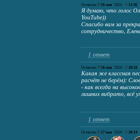
Оставлен:
16 мая
’2024
12:56
Я думаю, что голос О
YouTube))
Спасибо вам за прекр
сотрудничество, Елен
1 ответ
Оставлен:
16 мая
’2024
20:34
Какая же классная пес
расчёт не берём): Сло
- как всегда на высоко
лишних вибрато, всё у
1 ответ
Оставлен:
17 мая
’2024
20:14