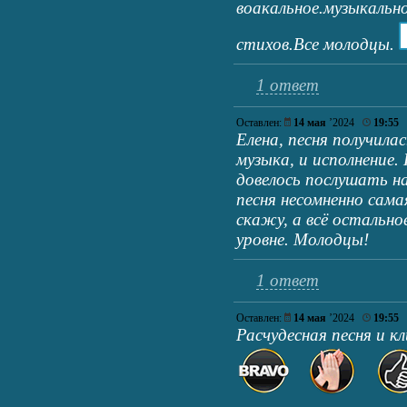
воакальное.музыкальн
стихов.Все молодцы.
1 ответ
Оставлен:
14 мая
’2024
19:55
Елена, песня получила
музыка, и исполнение.
довелось послушать на
песня несомненно сама
скажу, а всё остально
уровне. Молодцы!
1 ответ
Оставлен:
14 мая
’2024
19:55
Расчудесная песня и к