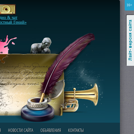
16+
Лайт-версия сайта
дио & чат
естный Гений»
Я
НОВОСТИ САЙТА
ОБЪЯВЛЕНИЯ
КОНТАКТЫ