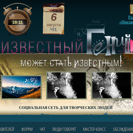
6
Ра
19
:
11
«Неизв
августа
Чт.
СОЦИАЛЬНАЯ СЕТЬ ДЛЯ ТВОРЧЕСКИХ ЛЮДЕЙ
ОВАТЕЛЕЙ
ФОРУМ
ЧАТ
ЛЮДИ ГОВОРЯТ
МАСТЕР-КЛАСС
ОБСУЖДЕНИ