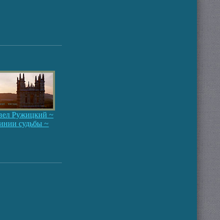
вел Ружицкий ~
инии судьбы ~