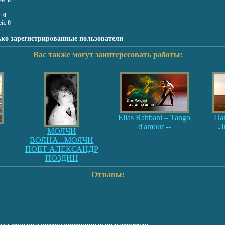
ей:
0
я:
0
ей:
0
ько зарегистрированные пользователи
Вас также могут заинтересовать работы:
Elias Rahbani – Tango
Па
d'amour --
Л
МОЛЧИ
ВОЛНА...МОЛЧИ
ПОЕТ АЛЕКСАНДР
ПОЗДИН
Отзывы: