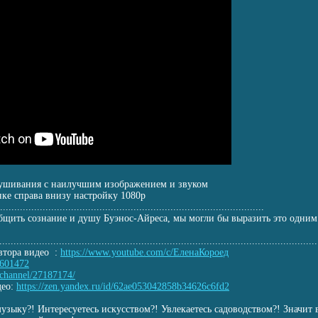
лушивания с наилучшим изображением и звуком
нке справа внизу настройку 1080р
....
........................................
........................................
.........
бщить сознание и душу Буэнос-Айреса, мы могли бы выразить это одним 
........................
........................................
........................................
....
втора видео :
https://www.youtube.com/c/ЕленаКороед
5601472
u/channel/27187174/
део:
https://zen.yandex.ru/id/62ae053042858b3
4626c6fd2
узыку?! Интересуетесь искусством?! Увлекаетесь садоводством?! Значит