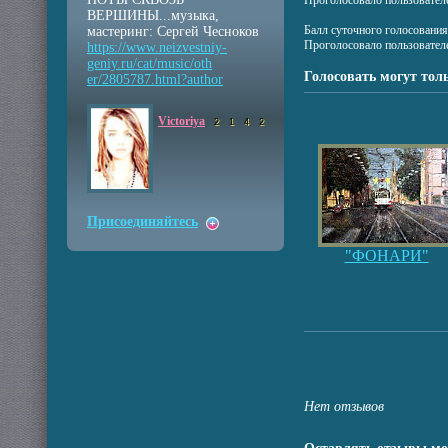
Проголосовало пользовател
ВЕРШИНЫ...музыка,
Балл суточного голосовани
мастеринг: Сергей Чесноков
Проголосовало пользовател
https://www.neizvestniy
-
geniy.ru/cat/music/oth
Голосовать могут тол
er/2805787.html?author
Victoriya
2
1
4
2
Присоединяйтесь
"ФОНАРИ"
Нет отзывов