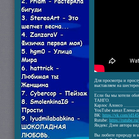
Для просмотра и прос
выставляем на шестере
....................................
Если бы мы хотели обо
ТАНГО.
Карлос Алонсо ................
YouTube канал Елена-а
ВК:
https://vk.com/id14
Rutube:
https://rutube.r
Яндекс Дзен автора ви
Вы любите природу и м