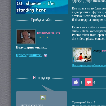
адресу! Добро пожалов
Все права на публикуе
видеоролики, футажи, 
а также используются в
Трибуна сайта
Я благодарна авторам з
Если кто - либо из ав
мной (elena.koroed@gma
koshelewiktor1946
Photos taken from open so
1
4
1
the video, please contact
Полушария жизни...
Автор:
02
Присоединяйтесь
Посмотреть все работы авто
Наш рупор
1
0
Суммарный балл:
0
НОТЫ СКВОЗЬ