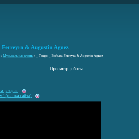
a Ferreyra & Augustin Agnez
ы
/
Музыкальные клипы
/
_ Tango _ Barbara Ferreyra & Augustin Agnez
Просмотр работы:
ом разделе
м" (шапка сайта)