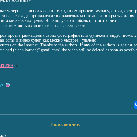
ать на мой канал!
мые материалы, использованные в данном проекте: музыку, стихи, фотог
стили, переходы принадлежат их владельцам и взяты из открытых источн
 некоммерческих целях. Я не получаю прибыль от этого видео.
а возможность их использовать в своей работе.
торов против размещения своих фотографий или футажей в видео, пожалуй
il.com) и видео будет, как можно быстрее , удалено.
urces on the Internet. Thanks to the authors. If any of the authors is against po
 me and (elena.koroed@gmail.com) the video will be deleted as soon as possibl
5ELENA
5
ра
Голосование: