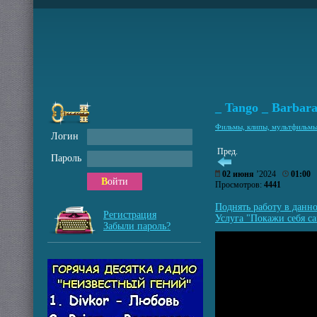
_ Tango _ Barbar
Фильмы, клипы, мультфильм
Логин
Пред.
Пароль
02 июня
’2024
01:00
Войти
Просмотров:
4441
Поднять работу в данн
Регистрация
Услуга "Покажи себя са
Забыли пароль?