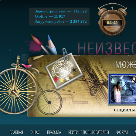
Зарегистрировано —
132 522
On-line
—
11 017
Загружено работ —
2 284 272
04
:
41
СОЦИАЛЬН
ГЛАВНАЯ
О НАС
ПРАВИЛА
РЕЙТИНГ ПОЛЬЗОВАТЕЛЕЙ
ФОРУМ