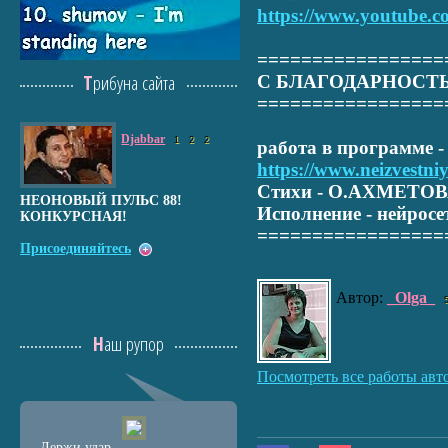
https://www.youtube.
=================
Трибуна сайта
С БЛАГОДАРНОСТЬ
=================
Djabbar
1
2
2
работа в программе
https://www.neizvestniy
Стихи - О.АХМЕТО
НЕОНОВЫЙ ПУЛЬС 88!
Исполнение - нейросе
КОНКУРСНАЯ!
=================
Присоединяйтесь
Автор:
_Olga_
Наш рупор
Посмотреть все работы авт
Держи удар -