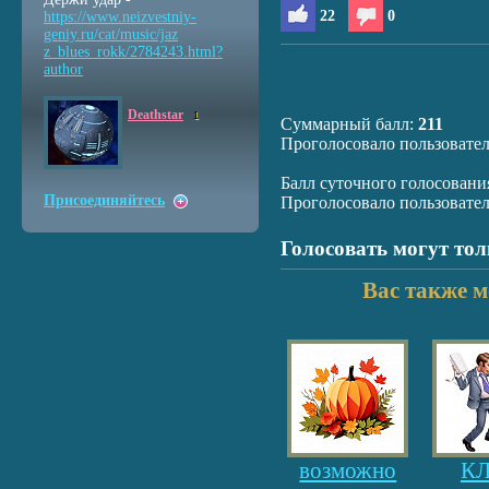
22
0
https://www.neizvestniy
-
geniy.ru/cat/music/jaz
z_blues_rokk/2784243.ht
ml?
author
Deathstar
1
Суммарный балл:
211
Проголосовало пользовате
Балл суточного голосовани
Присоединяйтесь
Проголосовало пользовате
Голосовать могут то
Вас также м
возможно
К