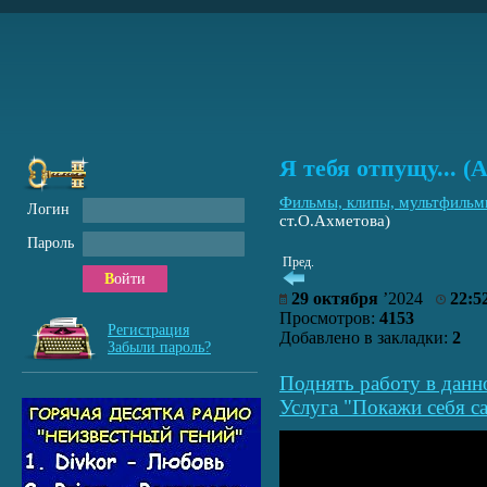
Я тебя отпущу... (
Фильмы, клипы, мультфиль
Логин
ст.О.Ахметова)
Пароль
Пред.
Войти
29 октября
’2024
22:5
Просмотров:
4153
Регистрация
Добавлено в закладки:
2
Забыли пароль?
Поднять работу в данн
Услуга "Покажи себя са