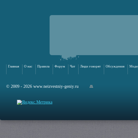
Главная
О нас
Правила
Форум
Чат
Люди говорят
Обсуждения
Моде
© 2009 - 2026 www.neizvestniy-geniy.ru
арта сайта