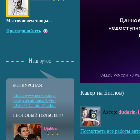
Мы сочиняем танцы...
Присоединяйтесь
Наш рупор
КОНКУРСНАЯ.
Кавер на Битлов)
https://www.neizvestniy
-
geniy.ru/cat/music/sty
le-
80/2804153.html?auth
or
Автор:
dudarin-1
НЕОНОВЫЙ ПУЛЬС 88!!!
Djabbar
Посмотреть все работы авт
1
2
2