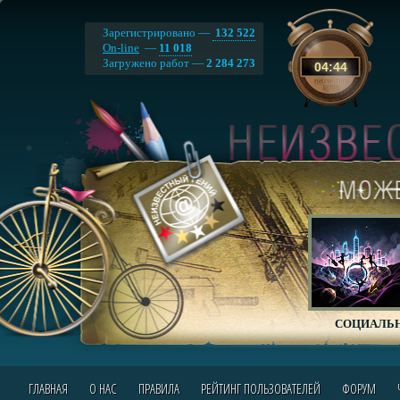
Зарегистрировано —
132 522
On-line
—
11 018
Загружено работ —
2 284 273
04
:
44
СОЦИАЛЬН
ГЛАВНАЯ
О НАС
ПРАВИЛА
РЕЙТИНГ ПОЛЬЗОВАТЕЛЕЙ
ФОРУМ