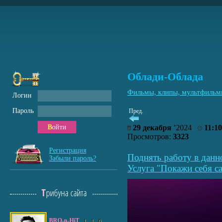
Облади-Облада
Фильмы, клипы, мультфиль
Логин
Пароль
Пред.
Войти
29 декабря
’2024
11:10
Просмотров:
3323
Регистрация
Поднять работу в данн
Забыли пароль?
Услуга "Покажи себя са
Трибуна сайта
BRO-n-HiT
1
1
0