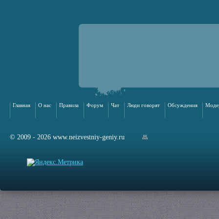
Главная
О нас
Правила
Форум
Чат
Люди говорят
Обсуждения
Моде
© 2009 - 2026 www.neizvestniy-geniy.ru
арта сайта