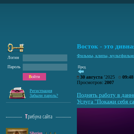
Восток - это дивна
Фильмы, клипы, мультфиль
Логин
Пароль
Пред.
Войти
30 августа
’2025
09:48
Просмотров:
2007
Регистрация
Поднять работу в данн
Забыли пароль?
Услуга "Покажи себя са
Трибуна сайта
Siberian
1
6
9