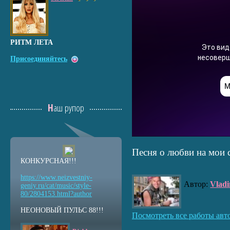
РИТМ ЛЕТА
Присоединяйтесь
Наш рупор
Песня о любви на мои 
КОНКУРСНАЯ!!!
https://www.neizvestniy
-
Автор:
Vladi
geniy.ru/cat/music/sty
le-
80/2804153.html?auth
or
НЕОНОВЫЙ ПУЛЬС 88!!!
Посмотреть все работы авт