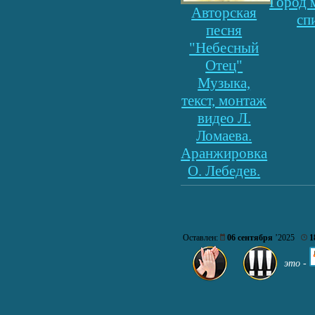
Город 
Авторская
сп
песня
"Небесный
Отец"
Музыка,
текст, монтаж
видео Л.
Ломаева.
Аранжировка
О. Лебедев.
Оставлен:
06 сентября
’2025
1
это -