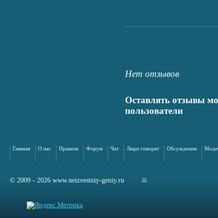
Нет отзывов
Оставлять отзывы мо
пользователи
Главная
О нас
Правила
Форум
Чат
Люди говорят
Обсуждения
Моде
© 2009 - 2026 www.neizvestniy-geniy.ru
арта сайта