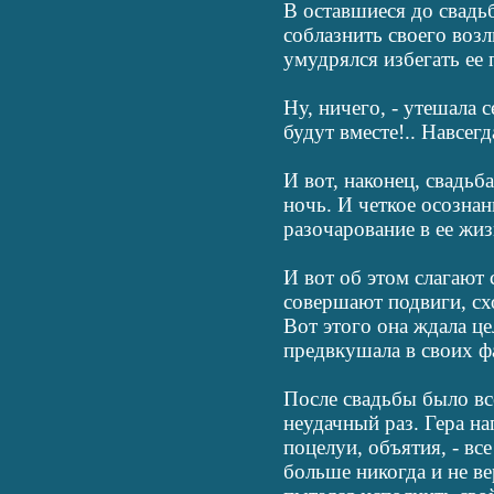
В оставшиеся до свадь
соблазнить своего воз
умудрялся избегать ее
Ну, ничего, - утешала с
будут вместе!.. Навсег
И вот, наконец, свадьб
ночь. И четкое осознан
разочарование в ее ж
И вот об этом слагают 
совершают подвиги, схо
Вот этого она ждала це
предвкушала в своих фа
После свадьбы было все
неудачный раз. Гера н
поцелуи, объятия, - вс
больше никогда и не ве