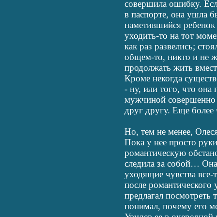
совершила ошибку. Есл
в паспорте, она ушла б
наметившийся ребенок 
уходить-то на тот моме
как раз развелись; стоя
общем-то, никто и не 
продолжать жить вмест
Кроме некогда существ
- ну, или того, что она
мужчиной совершенно 
друг другу. Еще боле
Но, тем не менее, Олес
Пока у нее просто руки
романтическую обстано
следила за собой… Она 
уходящие чувства все-
после романтического 
предлагал посмотреть 
понимал, почему его м
Увидев ее в очередной 