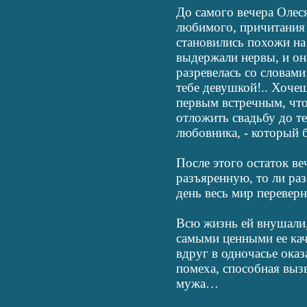
До самого вечера Олес
любимого, причитания 
становились похожи на 
выдержали нервы, и она
разревелась со словами:
тебе девушкой!.. Хочеш
первым встречным, что
отложить свадьбу до те
любовника, - который б
После этого остаток ве
разъяренную, то ли раз
день весь мир переверн
Всю жизнь ей внушали,
самыми ценными ее кач
вдруг в одночасье оказа
помеха, способная выз
мужа…