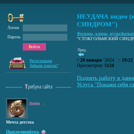
НЕУДАЧА видео 
СИНДРОМ")
Логин
Фильмы, клипы, мультфиль
Пароль
"СТОКГОЛЬМСКИЙ СИНДР
Войти
Пред.
20 января
’2024
19:22
Регистрация
Просмотров:
5124
Забыли пароль?
Поднять работу в данн
Услуга "Покажи себя са
Трибуна сайта
Avrora
4
Мечта детства
Присоединяйтесь