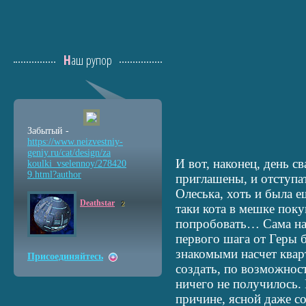
Наш рупор
Забытый -
https://www.neizvestniy
-
geniy.ru/cat/design/za
И вот, наконец, день с
koulki_vselennoy/278420
9.html?author
приглашены, и отступа
Олеська, хоть и была е
Deathstar
2
таки кота в мешке поку
попробовать… Сама на
первого шага от Геры 
знакомыми насчет квар
Присоединяйтесь
создать, по возможнос
ничего не получилось.
причине, ясной даже 