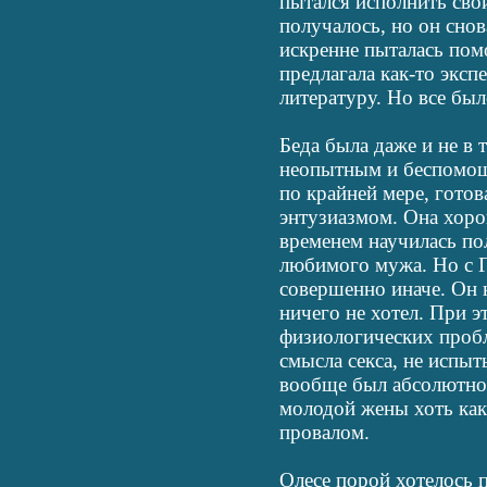
пытался исполнить сво
получалось, но он сно
искренне пыталась пом
предлагала как-то эксп
литературу. Но все был
Беда была даже и не в 
неопытным и беспомощн
по крайней мере, готов
энтузиазмом. Она хорош
временем научилась по
любимого мужа. Но с Г
совершенно иначе. Он н
ничего не хотел. При э
физиологических пробл
смысла секса, не испыт
вообще был абсолютно
молодой жены хоть как
провалом.
Олесе порой хотелось п