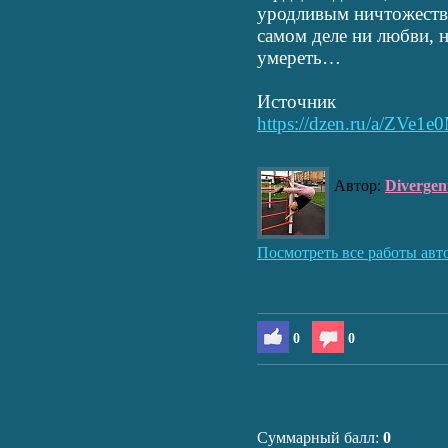
уродливым ничтожеств
самом деле ни любви, н
умереть…
Источник
https://dzen.ru/a/ZVe
Автор:
Divergen
Посмотреть все работы авт
0
0
Суммарный балл:
0