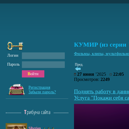
КУМИР (из серии
Фильмы, клипы, мультфиль
Логин
Пароль
Пред.
Войти
27 июня
’2025
22:05
Просмотров:
2249
Регистрация
Поднять работу в данн
Забыли пароль?
Услуга "Покажи себя са
Трибуна сайта
Siberian
1
6
8