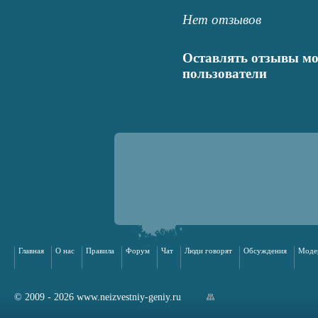
Нет отзывов
Оставлять отзывы мо
пользователи
Главная
О нас
Правила
Форум
Чат
Люди говорят
Обсуждения
Моде
© 2009 - 2026 www.neizvestniy-geniy.ru
арта сайта