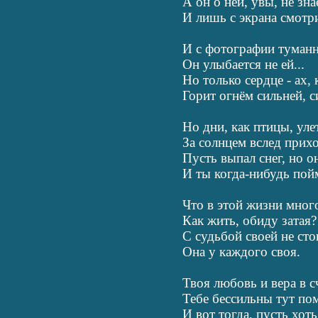
А он о ней, увы, не зна
И лишь с экрана смотри
И с фотографии туман
Он улыбается не ей...
Но только сердце - ах, к
Горит огнём сильней, с
Но дни, как птицы, уле
За солнцем вслед прих
Пусть выпал снег, но он
И ты когда-нибудь пой
Что в этой жизни много
Как жить, обиду затая?
С судьбой своей не сто
Она у каждого своя.
Твоя любовь и вера в с
Тебе бессильны тут по
И вот тогда, пусть хоть