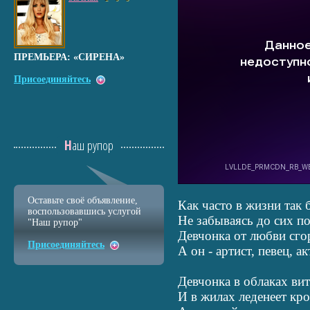
ПРЕМЬЕРА: «СИРЕНА»
Присоединяйтесь
Наш рупор
Оставьте своё объявление,
Как часто в жизни так 
воспользовавшись услугой
Не забываясь до сих по
"Наш рупор"
Девчонка от любви сгор
Присоединяйтесь
А он - артист, певец, акт
Девчонка в облаках вит
И в жилах леденеет кров