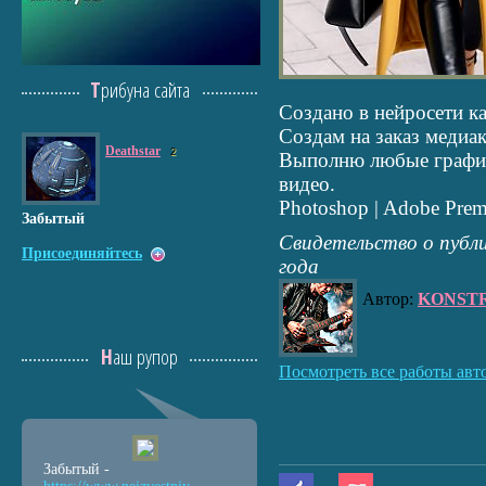
Трибуна сайта
Создано в нейросети ка
Создам на заказ медиа
Deathstar
2
Выполню любые графич
видео.
Photoshop | Adobe Premi
Забытый
Свидетельство о публ
Присоединяйтесь
года
Автор:
KONST
Наш рупор
Посмотреть все работы авт
Забытый -