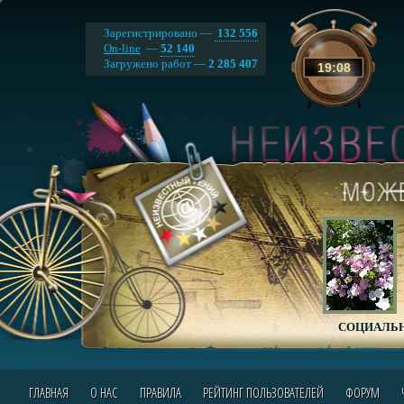
Зарегистрировано —
132 556
On-line
—
52 140
Загружено работ —
2 285 407
19
:
08
СОЦИАЛЬН
ГЛАВНАЯ
О НАС
ПРАВИЛА
РЕЙТИНГ ПОЛЬЗОВАТЕЛЕЙ
ФОРУМ