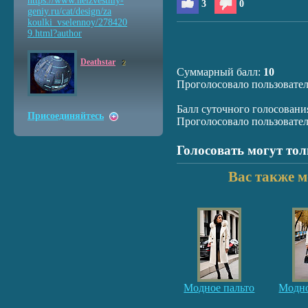
https://www.neizvestniy
-
3
0
geniy.ru/cat/design/za
koulki_vselennoy/278420
9.html?author
Deathstar
2
Суммарный балл:
10
Проголосовало пользовате
Балл суточного голосовани
Присоединяйтесь
Проголосовало пользовате
Голосовать могут то
Вас также м
Модное пальто
Модно