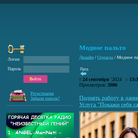
Модное пальто
Дизайн
/
Одежда
/
Модное па
Логин
Пароль
Пред.
Войти
24 сентября
’2024
13:
Просмотров:
3986
Регистрация
Поднять работу в данн
Забыли пароль?
Услуга "Покажи себя са