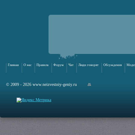
Главная
О нас
Правила
Форум
Чат
Люди говорят
Обсуждения
Моде
© 2009 - 2026 www.neizvestniy-geniy.ru
арта сайта