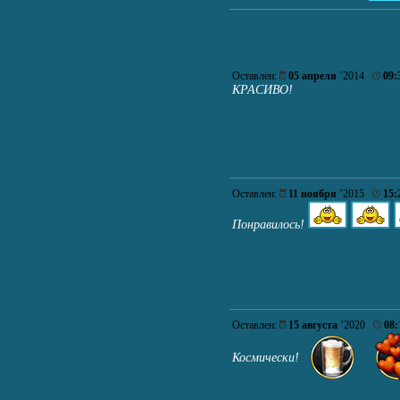
Оставлен:
05 апреля
’2014
09:
КРАСИВО!
Оставлен:
11 ноября
’2015
15:
Понравилось!
Оставлен:
15 августа
’2020
08:
Космически!