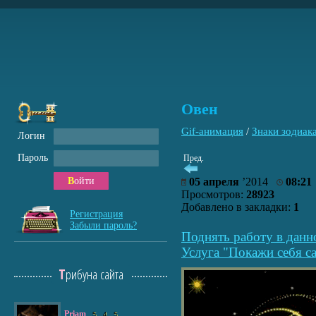
Овен
Gif-анимация
/
Знаки зодиак
Логин
Пароль
Пред.
Войти
05 апреля
’2014
08:21
Просмотров:
28923
Добавлено в закладки:
1
Регистрация
Забыли пароль?
Поднять работу в данн
Услуга "Покажи себя са
Трибуна сайта
Priam
5
4
5