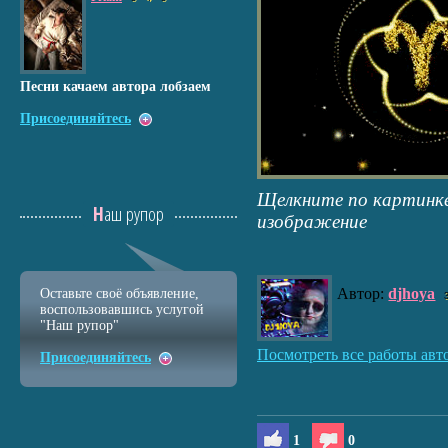
Песни качаем автора лобзаем
Присоединяйтесь
Щелкните по картинке
Наш рупор
изображение
Автор:
djhoya
Оставьте своё объявление,
воспользовавшись услугой
"Наш рупор"
Посмотреть все работы авт
Присоединяйтесь
1
0