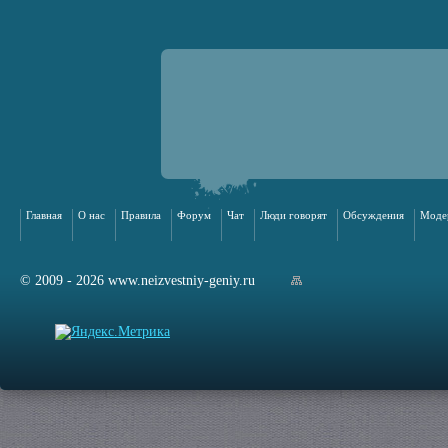
Главная
О нас
Правила
Форум
Чат
Люди говорят
Обсуждения
Моде
© 2009 - 2026 www.neizvestniy-geniy.ru
арта сайта