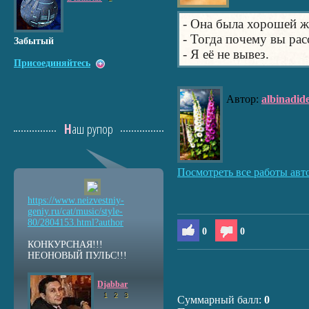
- Она была хорошей ж
- Тогда почему вы рас
Забытый
- Я её не вывез.
Присоединяйтесь
Автор:
albinadid
Наш рупор
Посмотреть все работы авт
https://www.neizvestniy
-
geniy.ru/cat/music/sty
le-
80/2804153.html?auth
or
0
0
КОНКУРСНАЯ!!!
НЕОНОВЫЙ ПУЛЬС!!!
Djabbar
1
2
3
Суммарный балл:
0