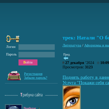
трек: Натали "О 
Литература
/
Афоризмы и вы
Логин
Пароль
Пред.
Войти
27 декабря
’2024
10:0
Просмотров:
3123
Регистрация
Поднять работу в данн
Забыли пароль?
Услуга "Покажи себя са
Трибуна сайта
Deathstar
2