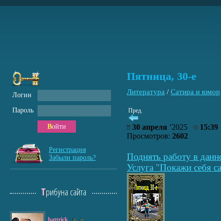
Пятница, 30-е
Литература
/
Сатира и юмор
Логин
Пароль
Пред.
Войти
30 апреля
’2025
15:39
Просмотров:
2602
Регистрация
Поднять работу в данн
Забыли пароль?
Услуга "Покажи себя са
Трибуна сайта
hattrick
6
0