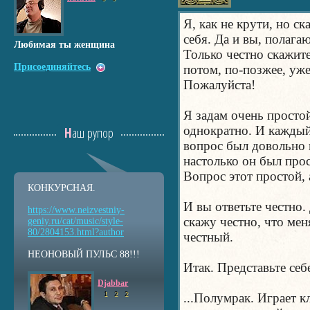
Я, как не крути, но ск
себя. Да и вы, полагаю
Любимая ты женщина
Только честно скажите
Присоединяйтесь
потом, по-позжее, уже
Пожалуйста!
Я задам очень простой
однократно. И каждый 
Наш рупор
вопрос был довольно 
настолько он был про
Вопрос этот простой, 
КОНКУРСНАЯ.
И вы ответьте честно.
https://www.neizvestniy
-
скажу честно, что ме
geniy.ru/cat/music/sty
le-
80/2804153.html?auth
or
честный.
НЕОНОВЫЙ ПУЛЬС 88!!!
Итак. Представьте себ
Djabbar
1
2
2
...Полумрак. Играет 