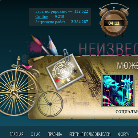
Зарегистрировано —
132 522
On-line
—
9 219
Загружено работ —
2 284 267
04
:
11
СОЦИАЛЬН
ГЛАВНАЯ
О НАС
ПРАВИЛА
РЕЙТИНГ ПОЛЬЗОВАТЕЛЕЙ
ФОРУМ