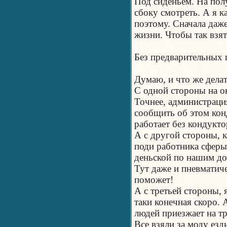
Под сиденьем. На полу
сбоку смотреть. А я к
поэтому. Сначала даже
жизни. Чтобы так взят
Без предварительных 
Думаю, и что же делат
С одной стороны на ок
Точнее, администрация
сообщить об этом кон
работает без кондукто
А с другой стороны, к
поди работника сферы
деньской по нашим до
Тут даже и пневматиче
поможет!
А с третьей стороны, 
таки конечная скоро. 
людей приезжает на т
Все взяли за моду езд