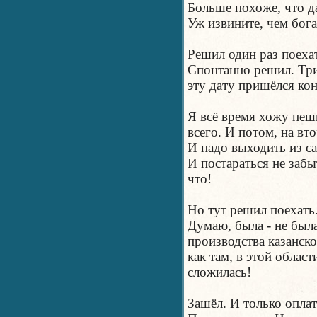
Больше похоже, что да.
Уж извините, чем бог
Решил один раз поеха
Спонтанно решил. Три
эту дату пришёлся кон
Я всё время хожу пешк
всего. И потом, на вто
И надо выходить из са
И постараться не забы
что!
Но тут решил поехать.
Думаю, была - не была
производства казанск
как там, в этой облас
сложилась!
Зашёл. И только оплат