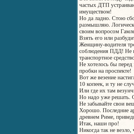
частых ДТП устраива
имуществом!
Но да ладно. Стою сб
размышляю. Логически
своим вопросом Гамле
Взять его или разбуди
Женщину-водителя тро
соблюдения ПДД! Не н
транспортное средств
Не хотелось бы перед
пробки на проспекте!
Вот же везение настиг
10 копеек, и ту не сл
Или где их там везун
Но надо уже решать. С
Не забывайте свои ве
Хорошо. Последние ар
древнем Риме, привед
Итак, наши про!
Никогда так не везло,