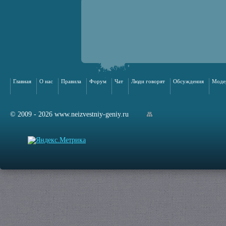
Главная
О нас
Правила
Форум
Чат
Люди говорят
Обсуждения
Моде
© 2009 - 2026 www.neizvestniy-geniy.ru
арта сайта