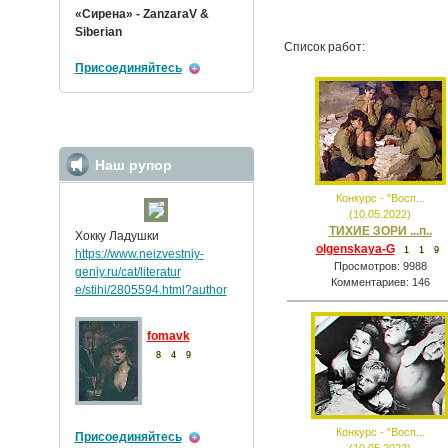
«Сирена» - ZanzaraV &
Siberian
Список работ:
Присоединяйтесь
Наш рупор
Конкурс - "Восп...
(10.05.2022)
ТИХИЕ ЗОРИ ...п..
Хокку Ладушки
olgenskaya-G
1
1
9
https://www.neizvestniy
-
Просмотров: 9988
geniy.ru/cat/literatur
Комментариев: 146
e/stihi/2805594.html?au
thor
fomavk
8
4
9
Конкурс - "Восп...
Присоединяйтесь