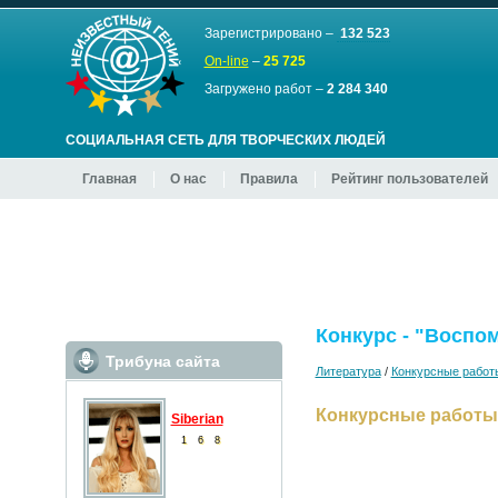
Зарегистрировано –
132 523
On-line
–
25 725
Загружено работ –
2 284 340
СОЦИАЛЬНАЯ СЕТЬ ДЛЯ ТВОРЧЕСКИХ ЛЮДЕЙ
Главная
О нас
Правила
Рейтинг пользователей
Конкурс - "Воспоми
Трибуна сайта
Литература
/
Конкурсные работ
Конкурсные работы
Siberian
1
6
8