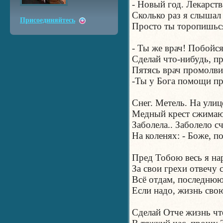
- Новый год. Лекарств
Сколько раз я слышал 
Присоединяйтесь
Просто ты торопишься
- Ты же врач! Побойс
Сделай что-нибудь, п
Пятясь врач промолви
-Ты у Бога помощи пр
Снег. Метель. На улиц
Медный крест сжимаю
Заболела.. Заболело сч
На коленях: - Боже, п
Пред Тобою весь я на
За свои грехи отвечу 
Всё отдам, последнюю
Если надо, жизнь сво
Сделай Отче жизнь что