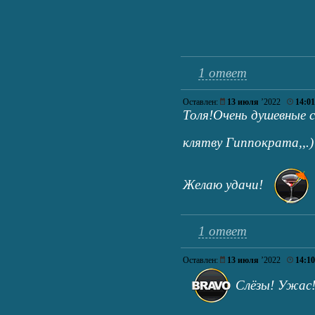
1 ответ
Оставлен:
13 июля
’2022
14:01
Толя!Очень душевные 
клятву Гиппократа,,.
Желаю удачи!
1 ответ
Оставлен:
13 июля
’2022
14:10
Слёзы! Ужас!