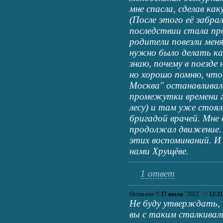
мне спасла, сделав ка
(После этого её забрал
последствии стала пр
родители повезли меня
нужно было делать ка
знаю, почему в поезде
но хорошо помню, что
Москва" останавливалс
промежутки времени гд
лесу) и там уже стоя
бригадой врачей. Мне 
продолжал движение. 
этих воспоминаний. И
нами Хрущёве.
1 ответ
Оставлен:
17 июля
’2022
12:21
Не буду утверждать, 
вы с таким сталкивал