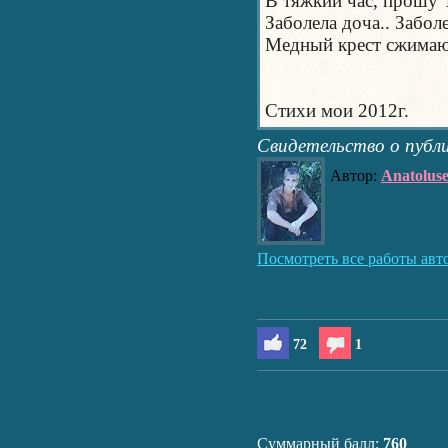
В тяжкий час, прошу 
Заболела доча.. Заболе
Медный крест сжимаю 
Стихи мои 2012г.
Свидетельство о публ
Автор:
Anatolus
Посмотреть все работы авт
72
1
Суммарный балл:
760