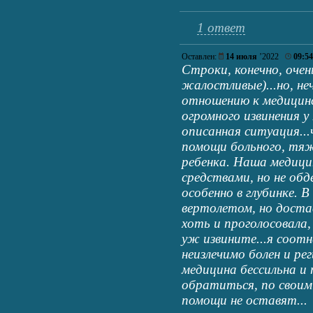
1 ответ
Оставлен:
14 июля
’2022
09:54
Строки, конечно, очен
жалостливые)...но, не
отношению к медицин
огромного извинения у
описанная ситуация..
помощи больного, тяж
ребенка. Наша медици
средствами, но не об
особенно в глубинке. 
вертолетом, но достав
хоть и проголосовала,
уж извините...я соотн
неизлечимо болен и ре
медицина бессильна и
обратиться, по своим
помощи не оставят...