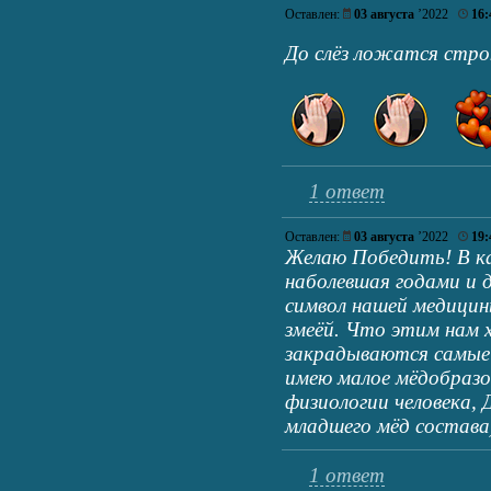
Оставлен:
03 августа
’2022
16:
До слёз ложатся стр
1 ответ
Оставлен:
03 августа
’2022
19:
Желаю Победить! В к
наболевшая годами и
символ нашей медицин
змеёй. Что этим нам 
закрадываются самые
имею малое мёдобразо
физиологии человека,
младшего мёд состава
1 ответ