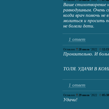
Оставлен:
26 июля
’2022
07:48
Ваше стихотворение 
равнодушным. Очень с
когда врач помочь не 
молиться и просить п
не болели дети.
1 ответ
Оставлен:
28 июля
’2022
12:15
Пронзительно. И боль
ТОЛЯ. УДАЧИ В КО
1 ответ
Оставлен:
29 июля
’2022
05:38
Удачи!