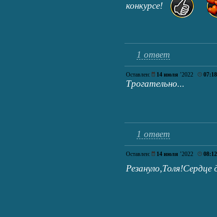
конкурсе!
1 ответ
Оставлен:
14 июля
’2022
07:18
Трогательно...
1 ответ
Оставлен:
14 июля
’2022
08:12
Резануло,Толя!Сердце 