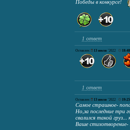
Победы в конкурсе!
1 ответ
Оставлен:
13 июля
’2022
18:48
1 ответ
Оставлен:
13 июля
’2022
19:25
Самое страшное- попа
Но,за последние три г
свалился такой груз...
Ваше стихотворение- 