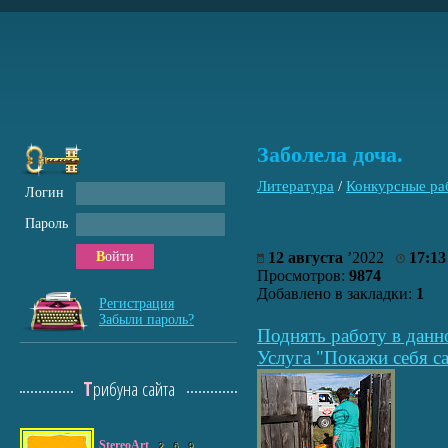
Заболела доча.
Литература
/
Конкурсные ра
Логин
Пароль
Войти
12 августа
’2022
17:13
Просмотров:
9874
Добавлено в закладки:
1
Регистрация
Забыли пароль?
Поднять работу в данн
Услуга "Покажи себя са
Трибуна сайта
StereoArt
2
6
9