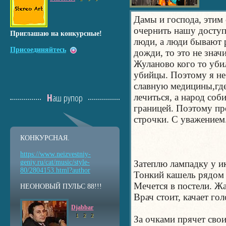
Дамы и господа, этим 
очернить нашу досту
Приглашаю на конкурсные!
люди, а люди бывают 
Присоединяйтесь
дожди, то это не значи
Жуланово кого то убил
убийцы. Поэтому я не
славную медицины,где
Наш рупор
лечиться, а народ соб
границей. Поэтому пр
строчки. С уважением.
КОНКУРСНАЯ.
https://www.neizvestniy
-
geniy.ru/cat/music/sty
le-
Затеплю лампадку у и
80/2804153.html?auth
or
Тонкий кашель рядом 
Мечется в постели. Жа
НЕОНОВЫЙ ПУЛЬС 88!!!
Врач стоит, качает гол
Djabbar
1
2
2
За очками прячет свои