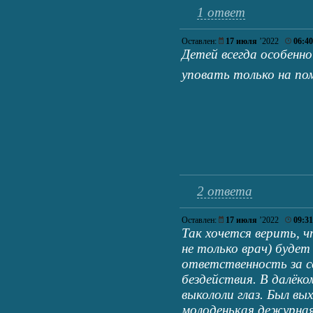
1 ответ
Оставлен:
17 июля
’2022
06:40
Детей всегда особенн
уповать только на п
2 ответа
Оставлен:
17 июля
’2022
09:31
Так хочется верить, 
не только врач) будет
ответственность за с
бездействия. В далёко
выкололи глаз. Был вы
молоденькая дежурная 