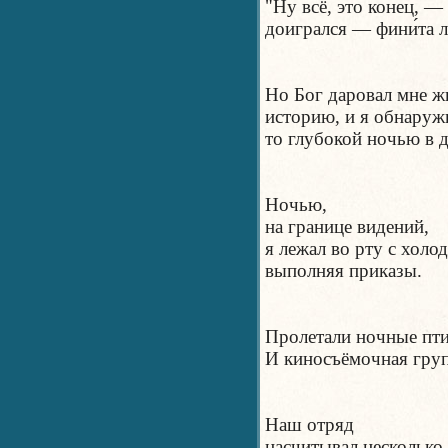
"Ну всё, это конец, —
доигрался — фини́та л
Но Бог даровал мне ж
историю, и я обнаружи
то глубокой ночью в 
Ночью,
на границе видений,
я лежал во рту с холо
выполняя приказы.
Пролетали ночные пт
И киносъёмочная груп
Наш отряд
насчитывал несколько 