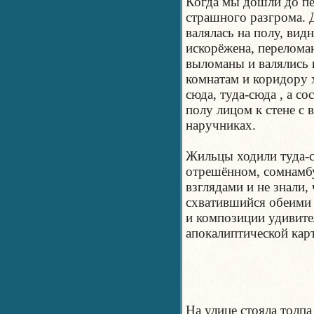
Когда мы дошли до пер
страшного разгрома. 
валялась на полу, вид
искорёжена, перелома
выломаны и валялись н
комнатам и коридору
сюда, туда-сюда , а со
полу лицом к стене с
наручниках.
Жильцы ходили туда-с
отрешённом, сомнамб
взглядами и не знали, 
схватившийся обеими 
и композиции удивит
апокалиптической кар
На улице стояла толпа