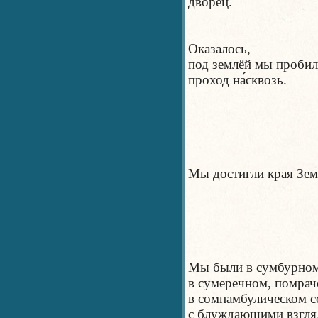
дворец.
Оказалось,
под землёй мы пробил
проход на́сквозь.
Мы достигли края Зем
Мы были в сумбурном
в сумеречном, помрач
в сомнамбулическом 
с блуждающими взгля