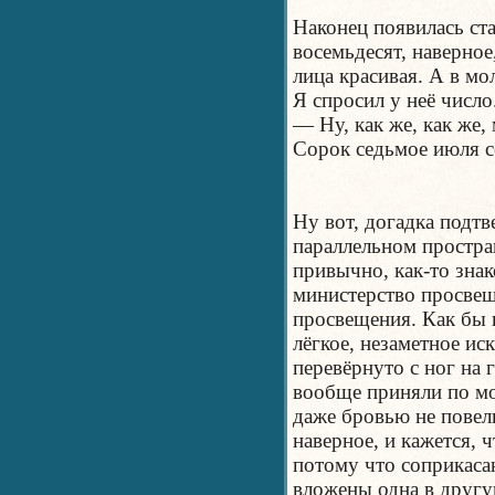
Наконец появилась ст
восемьдесят, наверное
лица красивая. А в мо
Я спросил у неё число
— Ну, как же, как же,
Сорок седьмое июля с
Ну вот, догадка подтв
параллельном простран
привычно, как-то знак
министерство просвещ
просвещения. Как бы 
лёгкое, незаметное ис
перевёрнуто с ног на 
вообще приняли по мо
даже бровью не повел
наверное, и кажется, 
потому что соприкаса
вложены одна в другу