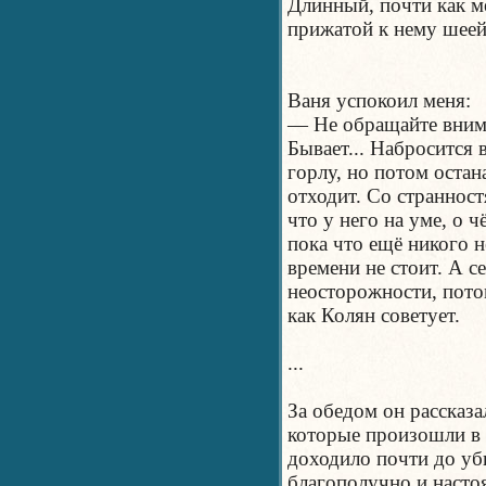
Длинный, почти как м
прижатой к нему шеей
Ваня успокоил меня:
— Не обращайте вниман
Бывает... Набросится 
горлу, но потом остан
отходит. Со странностя
что у него на уме, о 
пока что ещё никого н
времени не стоит. А се
неосторожности, пото
как Колян советует.
...
За обедом он рассказа
которые произошли в 
доходило почти до уб
благополучно и насто