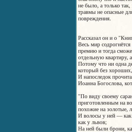
не было, а только та
травмы не опасные дл
повреждения.
Рассказал он и о "Кни
Весь мир содрогнётся
премию и тогда сможет
отдельную квартиру, а
Потому что ни одна д
который без хороших,
И напоследок прочита
Иоанна Богослова, кот
"По виду своему сара
приготовленным на вой
похожие на золотые, л
И волосы у ней — как
как у львов;
На ней были брони, к