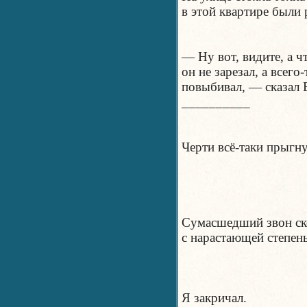
в этой квартире были 
— Ну вот, видите, а ч
он не зарезал, а всего
повыбивал, — сказал 
__________
Черти всё-таки прыгну
Сумасшедший звон ско
с нарастающей степен
Я закричал.