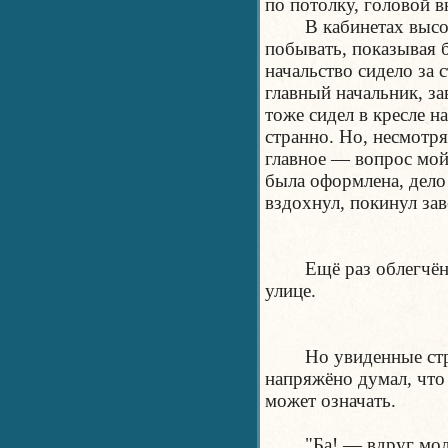
по потолку, головой в
В кабинетах высоког
побывать, показывая 
начальство сидело за 
главный начальник, з
тоже сидел в кресле на
странно. Но, несмотря
главное — вопрос мой
была оформлена, дело 
вздохнул, покинул зав
Ещё раз облегчённо 
улице.
Но увиденные странн
напряжёно думал, что 
может означать.
"Ба! — вдруг молние