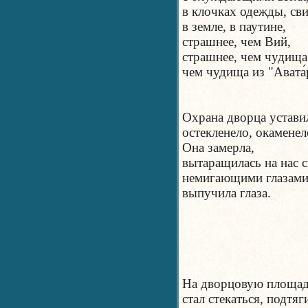
в клочках одежды, сви
в земле, в паутине,
страшнее, чем Вий,
страшнее, чем чудища 
чем чудища из "Авата́
Охрана дворца уставил
остекленело, окаменел
Она замерла,
вытаращилась на нас 
немигающими глазами
выпучила глаза.
На дворцовую площад
стал стекаться, подт