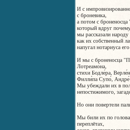
И с импровизированн
с броневика,
а потом с броненосца
который вдруг почему
мы рассказали народу 
как их собственный ла
напугал нотариуса ег
И мы с броненосца "П
Лотреамо́на,
стихи Бодле́ра, Верле́
Филли́па Супо́, Андре́
Мы убеждали их в пол
непостижимого, загад
Но они повертели паль
Мы били их по голов
переплётах,