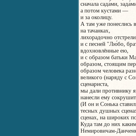
сначала сада́ми, зада́
а потом кустами —
и за околицу.
А там уже понеслись 
на тачанках,
лихорадочно отстрели
и с песней "Лю́бо, бр
вдохновлённые ею,
и с образом батьки М
образом, стоящим пер
образом человека раз
великого (наряду с С
сценариста,
мы дали противнику 
нанесли ему сокрушит
(И он и Сонька ставил
тесных душных сценах
сценах, на широких п
Куда там до них каки
Немировичам-Данченк