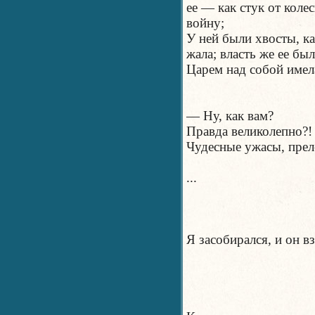
ее — как стук от коле
войну;
У ней были хвосты, ка
жала; власть же ее бы
Царем над собой имела
— Ну, как вам?
Правда великолепно?!
Чудесные ужасы, прел
...
Я засобирался, и он в