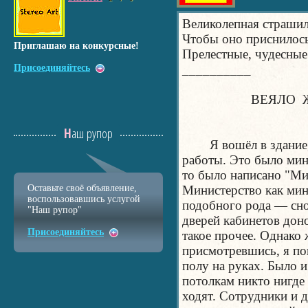
Великолепная страшил
Чтобы оно приснилось
Приглашаю на конкурсные!
Прелестные, чудесные
__________
Присоединяйтесь
ВЕЯЛО ЖУ
Наш рупор
Я вошёл в здание, к
работы. Это было мин
то было написано "Ми
Оставьте своё объявление,
Министерство как мин
воспользовавшись услугой
подобного рода — сно
"Наш рупор"
дверей кабинетов дон
Присоединяйтесь
такое прочее. Однако 
присмотревшись, я по
полу на руках. Было 
потолкам никто нигде 
ходят. Сотрудники и д