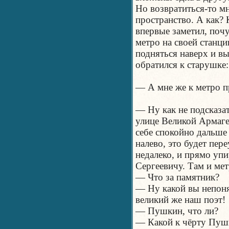
Но возвратиться-то мн
пространство. А как? 
впервые заметил, почу
метро на своей станци
подняться наверх и в
обратился к старушке:
— А мне же к метро п
— Ну как не подсказат
улице Великой Армаге
себе спокойно дальше 
налево, это будет пер
недалеко, и прямо уп
Сергеевичу. Там и ме
— Что за памятник?
— Ну какой вы непон
великий же наш поэт!
— Пушкин, что ли?
— Какой к чёрту Пуш