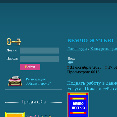
ВЕЯЛО ЖУТЬЮ
Литература
/
Конкурсные ра
Логин
Пароль
Пред.
Войти
31 октября
’2023
17:5
Просмотров:
6613
Регистрация
Поднять работу в данн
Забыли пароль?
Услуга "Покажи себя са
Трибуна сайта
StereoArt
2
7
0