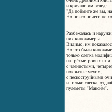
очень древними книг
и кричали им вслед:
"Да поймите же вы, на
Но никто ничего не хо
Разбежалась и наружн
них кинокамеры.
Видимо, им показалось
Но это были кинокаме
только слегка модиф
на трёхметровых штат
с чле́нистыми, четыр
покрытые мехом,
с пескоструйными очи
и только слегка, отд
пулемёты "Макси́м".