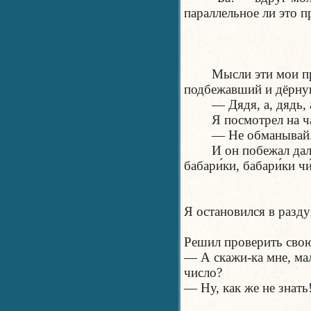
параллельное ли это п
Мысли эти мои прер
подбежавший и дёрну
— Дядя, а, дядь, а 
Я посмотрел на часы
— Не обманывай. Дв
И он побежал дальше
бабари́ки, бабари́ки чи
Я остановился в разду
Решил проверить свою
— А скажи-ка мне, мал
число?
— Ну, как же не знать