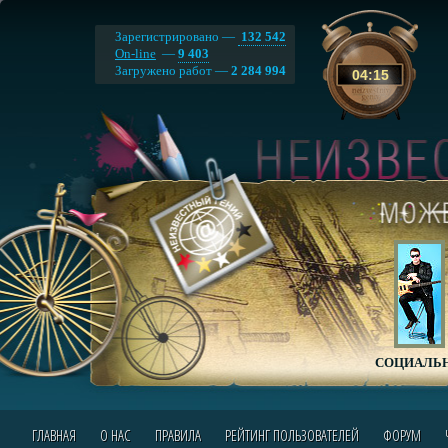
Зарегистрировано —
132 542
On-line
—
9 403
Загружено работ —
2 284 994
04
:
15
СОЦИАЛЬН
ГЛАВНАЯ
О НАС
ПРАВИЛА
РЕЙТИНГ ПОЛЬЗОВАТЕЛЕЙ
ФОРУМ