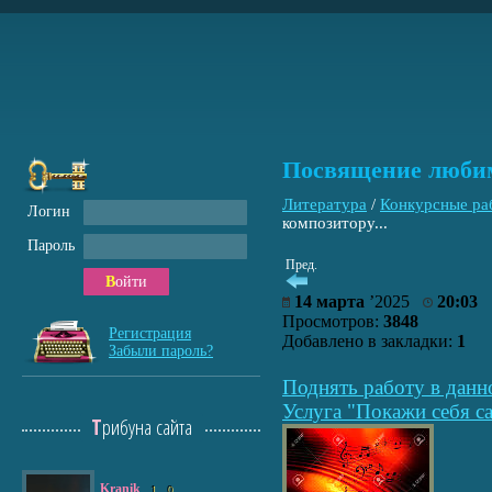
Посвящение любим
Литература
/
Конкурсные ра
Логин
композитору...
Пароль
Пред.
Войти
14 марта
’2025
20:03
Просмотров:
3848
Регистрация
Добавлено в закладки:
1
Забыли пароль?
Поднять работу в данн
Услуга "Покажи себя са
Трибуна сайта
Kranik
1
0