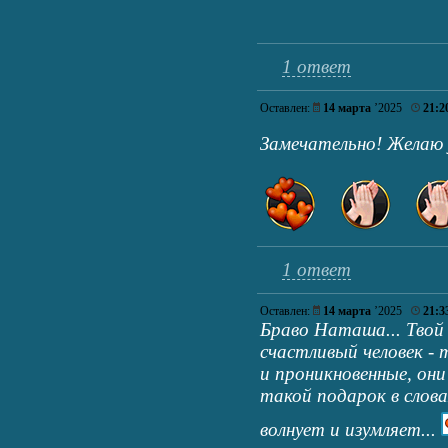
1 ответ
Оставлен:
14 марта
’2025
21:2
Замечательно! Желаю 
1 ответ
Оставлен:
14 марта
’2025
21:3
Браво Наташа... Тво
счастливый человек - 
и проникновенные, он
такой подарок в словах
волнует и изумляет...