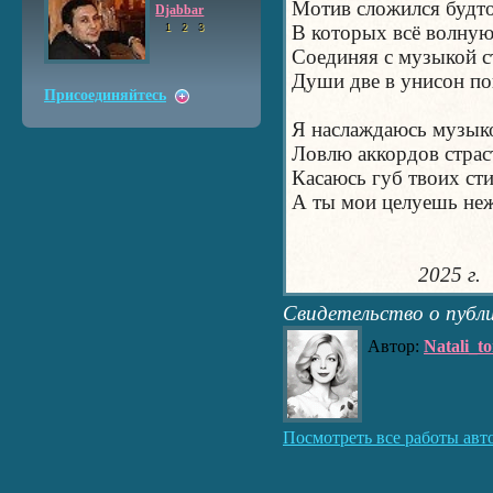
Мотив сложился будто
Djabbar
В которых всё волную
1
2
3
Соединяя с музыкой с
Души две в унисон по
Присоединяйтесь
Я наслаждаюсь музык
Ловлю аккордов страст
Касаюсь губ твоих сти
А ты мои целуешь неж
2025 г.
Свидетельство о публ
Автор:
Natali_t
Посмотреть все работы авт