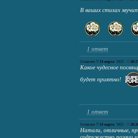
В ваших стихах звучи
1 ответ
Оставлен:
14 марта
’2025
20:2
Какое чудесное посвя
будет приятно!
1 ответ
Оставлен:
14 марта
’2025
20:2
Натали, отличные, пр
содружество поэзии и