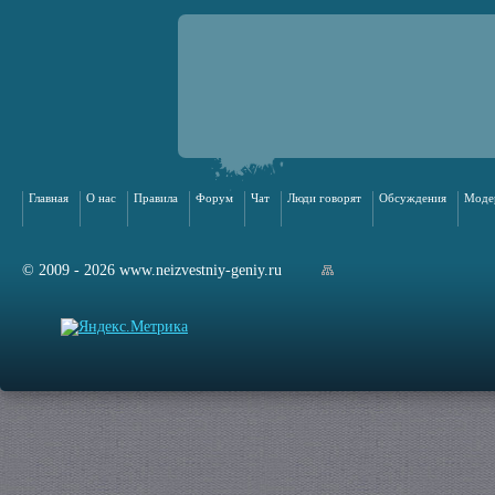
Главная
О нас
Правила
Форум
Чат
Люди говорят
Обсуждения
Моде
© 2009 - 2026 www.neizvestniy-geniy.ru
арта сайта