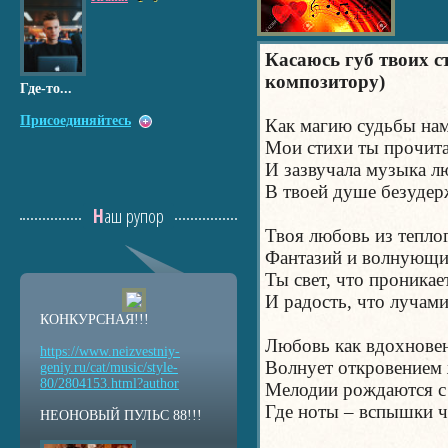
Касаюсь губ твоих с
композитору)
Где-то...
Присоединяйтесь
Как магию судьбы нам
Мои стихи ты прочита
И зазвучала музыка л
В твоей душе безудер
Наш рупор
Твоя любовь из теплог
Фантазий и волнующи
Ты свет, что проникае
И радость, что лучами
КОНКУРСНАЯ!!!
Любовь как вдохновен
https://www.neizvestniy
-
Волнует откровением 
geniy.ru/cat/music/sty
le-
80/2804153.html?auth
or
Мелодии рождаются с 
Где ноты – вспышки ч
НЕОНОВЫЙ ПУЛЬС 88!!!