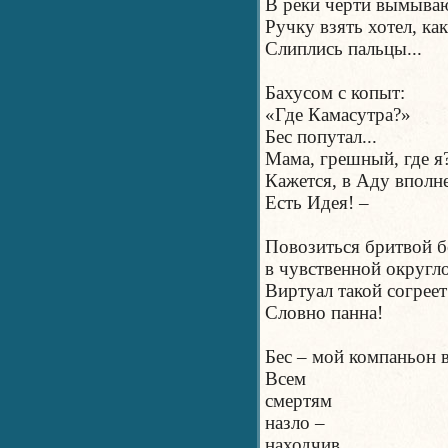
В реки черти вымываю
Ручку взять хотел, ка
Слиплись пальцы...
Бахусом с копыт:
«Где Камасутра?»
Бес попутал...
Мама, грешный, где я
Кажется, в Аду вполне
Есть Идея! –
Повозиться бритвой б
в чувственной округло
Виртуал такой согреет
Словно панна!
Бес – мой компаньон в
Всем
смертям
назло –
находчив,