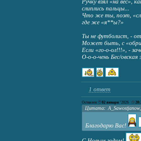
Ручку взял «на вес», ка
слиплись пальцы...
Что же ты, поэт, «сл
где же «я**ы?»
Ты не футболист, - от
Может быть, с «обри
Если «го-о-ол!!!», - за
О-о-о-чень Бес/овская 
1 ответ
Оставлен:
02 января
’2026
20:
Цитата: A_Sawostjanow, 0
Благодарю Вас!
С Новым годом!