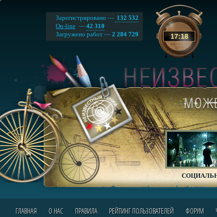
Зарегистрировано —
132 532
On-line
—
42 310
Загружено работ —
2 284 729
17
:
18
СОЦИАЛЬН
ГЛАВНАЯ
О НАС
ПРАВИЛА
РЕЙТИНГ ПОЛЬЗОВАТЕЛЕЙ
ФОРУМ