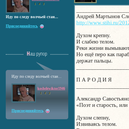
1
4
2
__________________
Андрей Мартынов Сло
Иду по следу волчьей стаи...
http://www.stihi.ru/20
Присоединяйтесь
Духом крепну.
И слабею телом.
Реки жизни вымывают
Наш рупор
Но ещё перо как пара
держат пальцы.
__________________
Иду по следу волчьей стаи...
П А Р О Д И Я
__________________
koshelewiktor1946
1
4
2
Александр Савостьян
«Поэт и старость, или
Присоединяйтесь
Духом слепну,
Извиваясь телом.