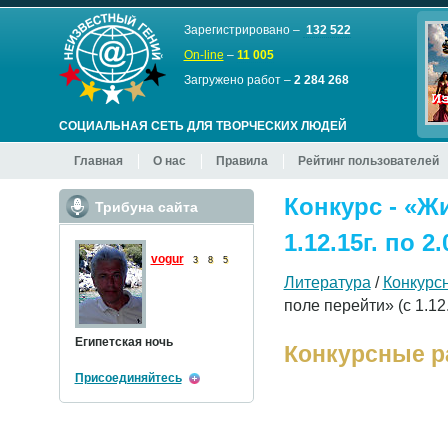
Зарегистрировано –
132 522
On-line
–
11 005
Загружено работ –
2 284 268
СОЦИАЛЬНАЯ СЕТЬ ДЛЯ ТВОРЧЕСКИХ ЛЮДЕЙ
Главная
О нас
Правила
Рейтинг пользователей
Конкурс - «Ж
Трибуна сайта
1.12.15г. по 2.
vogur
3
8
5
Литература
/
Конкурс
поле перейти» (с 1.12.1
Египетская ночь
Конкурсные р
Присоединяйтесь