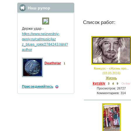
Наш рупор
Список работ:
Держи удар -
https://www.neizvestniy
-
geniy.ru/cat/music/jaz
z_blues_rokk/2784243.ht
ml?
author
Deathstar
1
Конкурс - «Жизнь про...
(03.03.2016)
Жизнь
kyrskiy
3
4
9
Присоединяйтесь
Просмотров: 26727
Комментариев: 314