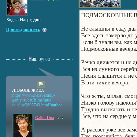
ПОДМОСКОВНЫЕ В
Ходжа Насреддин
Не слышны в саду да
Присоединяйтесь
Все здесь замерло до 
Если б знали вы, как 
Подмосковные вечера
Наш рупор
Речка движется и не д
Вся из лунного серебр
Песня слышится и не
В эти тихие вечера.
ЛЮБОВЬ ЖИВА
Что ж ты, милая, смот
https://www.neizvestniy
-
geniy.ru/cat/films/mus
Низко голову наклоня
ic_clip/2805743.html?au
thor
Трудно высказать и не
Все, что на сердце у м
Galina-Lina
6
7
0
А рассвет уже все заме
Так, пожалуйста, будь