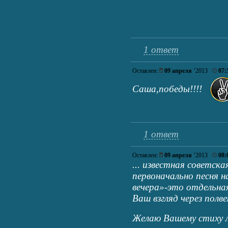
1 ответ
Оставлен:
09 апреля
’2013
07:
Саша,победы!!!!
1 ответ
Оставлен:
09 апреля
’2013
08:
... известная советска
первоначально песня н
вечера»-это отдельна
Ваш взгляд через полв
Желаю Вашему стиху 