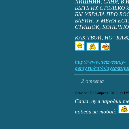
ЛИШНИЙ, САНЯ, В 
БЫТЬ ИХ СТОЛЬКО Ж
БЫ УБРАЛА ПРО БО
БАРИН. У МЕНЯ ЕСТ
СТИШОК, КОНЕЧНО
КАК ТВОЙ, НО "КАЖ
http://www.neizvestniy-
geniy.ru/cat/playcasts/
2 ответа
Оставлен:
13 апреля
’2013
12:
Саша, ну в пародии т
победа за тобой!