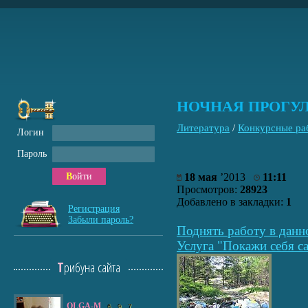
НОЧНАЯ ПРОГУЛК
Литература
/
Конкурсные ра
Логин
Пароль
Войти
18 мая
’2013
11:11
Просмотров:
28923
Добавлено в закладки:
1
Регистрация
Забыли пароль?
Поднять работу в данн
Услуга "Покажи себя са
Трибуна сайта
OLGA-M
6
9
7