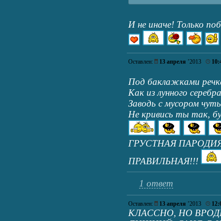
И не иначе! Только по
Оставлен:
13 апреля
’2013
10:
Под баклажками речк
Как из лунного серебра
Заводь с мусором чут
Не кривись ты так, бу
ГРУСТНАЯ ПАРОДИЯ
ПРАВИЛЬНАЯ!!!
1 ответ
Оставлен:
13 апреля
’2013
12:
КЛАССНО, НО ВРОД