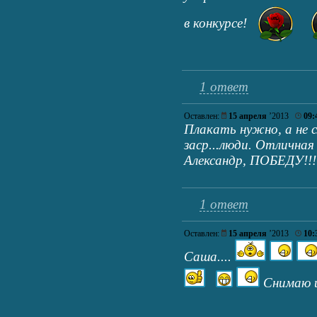
в конкурсе!
1 ответ
Оставлен:
15 апреля
’2013
09:
Плакать нужно, а не 
заср...люди. Отличная
Александр, ПОБЕДУ!!!
1 ответ
Оставлен:
15 апреля
’2013
10:
Саша....
Снимаю ш