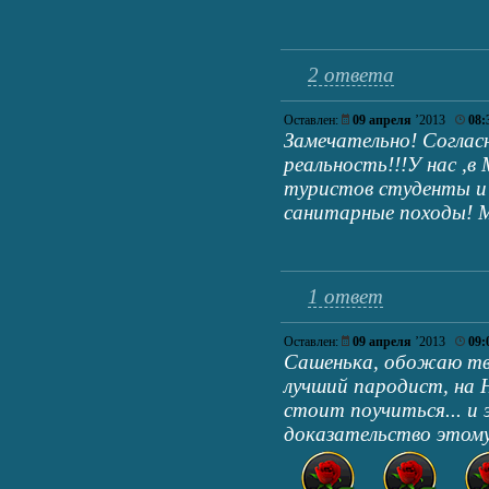
2 ответа
Оставлен:
09 апреля
’2013
08:
Замечательно! Согласн
реальность!!!У нас ,в
туристов студенты и
санитарные походы! 
1 ответ
Оставлен:
09 апреля
’2013
09:
Сашенька, обожаю тв
лучший пародист, на Н
стоит поучиться... и 
доказательство этому