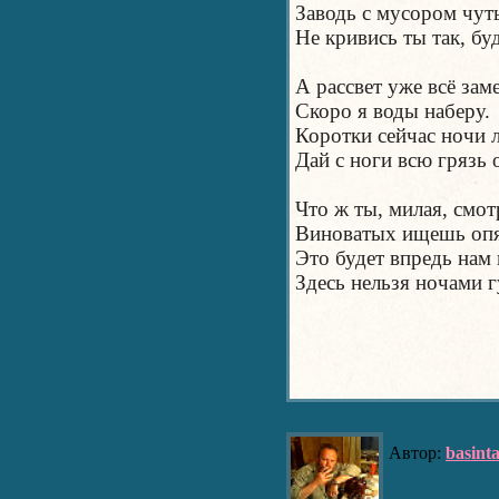
Заводь с мусором чут
Не кривись ты так, бу
А рассвет уже всё заме
Скоро я воды наберу.
Коротки сейчас ночи л
Дай с ноги всю грязь 
Что ж ты, милая, смо
Виноватых ищешь оп
Это будет впредь нам
Здесь нельзя ночами г
Автор:
basint