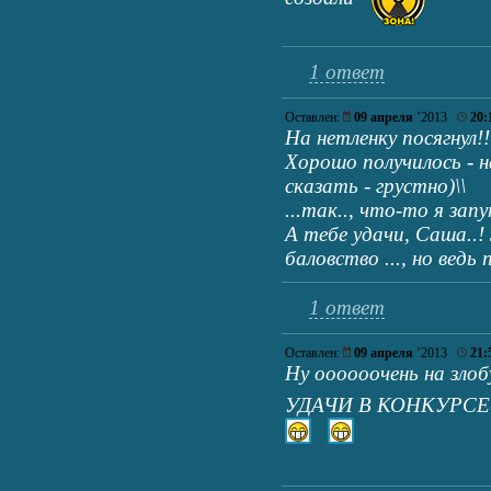
1 ответ
Оставлен:
09 апреля
’2013
20:
На нетленку посягнул!!
Хорошо получилось - на 
сказать - грустно)\\
...так.., что-то я запу
А тебе удачи, Саша..
баловство ..., но ведь
1 ответ
Оставлен:
09 апреля
’2013
21:
Ну оооооочень на зло
УДАЧИ В КОНКУРСЕ!