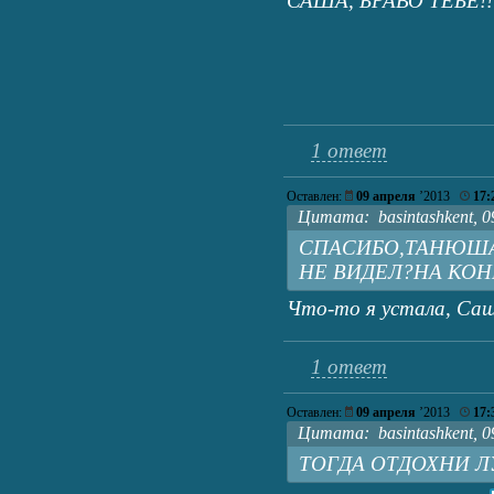
САША, БРАВО ТЕБЕ!!
1 ответ
Оставлен:
09 апреля
’2013
17:
Цитата: basintashkent, 09
СПАСИБО,ТАНЮША!
НЕ ВИДЕЛ?НА КОН
Что-то я устала, Саш
1 ответ
Оставлен:
09 апреля
’2013
17:
Цитата: basintashkent, 09
ТОГДА ОТДОХНИ Л