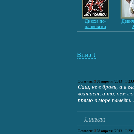
Днюха по-
Девич
панковски
Вниз ↓
Оставлен:
08 апреля
’2013
23:
Саш, не в бровь, а в гл
хватает, а то, чем л
прямо в море плывёт.
1 ответ
Оставлен:
08 апреля
’2013
23: