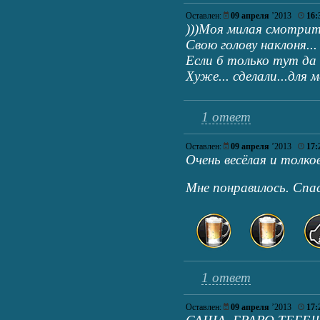
Оставлен:
09 апреля
’2013
16:
)))Моя милая смотрит
Свою голову наклоня...
Если б только тут да 
Хуже... сделали...для м
1 ответ
Оставлен:
09 апреля
’2013
17:
Очень весёлая и толко
Мне понравилось. Спа
1 ответ
Оставлен:
09 апреля
’2013
17: