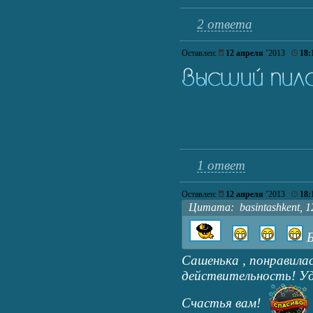
2 ответа
Оставлен:
12 апреля
’2013
18:
1 ответ
Оставлен:
12 апреля
’2013
18:
Цитата: basintashkent, 12
Б
Сашенька , понравила
действительность! Уд
Счастья вам!