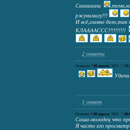
Сааааааш
,тема,к
ржунимагу!!!
И всё,главно дело,так п
КЛААААССС!!!!!!!!!!
2 ответа
Оставлен:
08 апреля
’2013
23:
Удачи 
1 ответ
Оставлен:
09 апреля
’2013
00:
Саша-молодец что при
Я часто его просматр