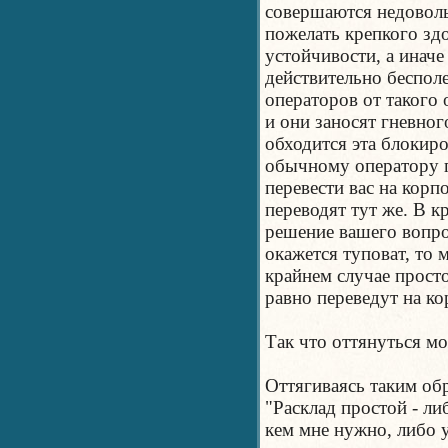
совершаются недоволь
пожелать крепкого зд
устойчивости, а иначе
действительно бесполе
операторов от такого 
и они заносят гневног
обходится эта блокир
обычному оператору 
перевести вас на корп
переводят тут же. В 
решение вашего вопрос
окажется туповат, то 
крайнем случае просто
равно переведут на к
Так что оттянуться мо
Оттягиваясь таким обр
"Расклад простой - ли
кем мне нужно, либо у