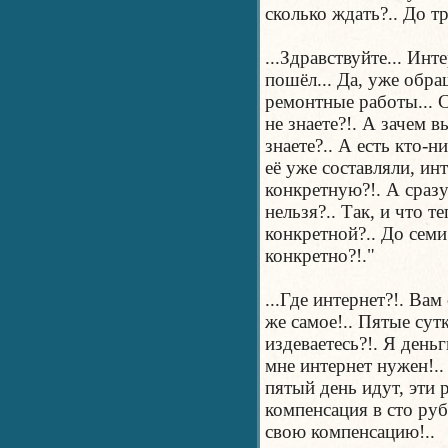
сколько ждать?.. До тр
...Здравствуйте... Инт
пошёл... Да, уже обращ
ремонтные работы... С
не знаете?!. А зачем 
знаете?.. А есть кто-ни
её уже составляли, инт
конкретную?!. А сраз
нельзя?.. Так, и что т
конкретной?.. До семи
конкретно?!."
...Где интернет?!. Вам
же самое!.. Пятые сутк
издеваетесь?!. Я день
мне интернет нужен!..
пятый день идут, эти 
компенсация в сто руб
свою компенсацию!..