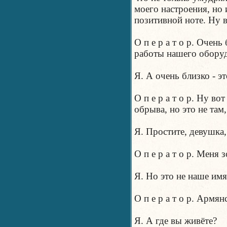
моего настроения, но
позитивной ноте. Ну 
О п е р а т о р. Очен
работы нашего оборуд
Я. А очень близко - эт
О п е р а т о р. Ну во
обрыва, но это не там,
Я. Простите, девушка,
О п е р а т о р. Меня 
Я. Но это не наше имя.
О п е р а т о р. Армянс
Я. А где вы живёте?