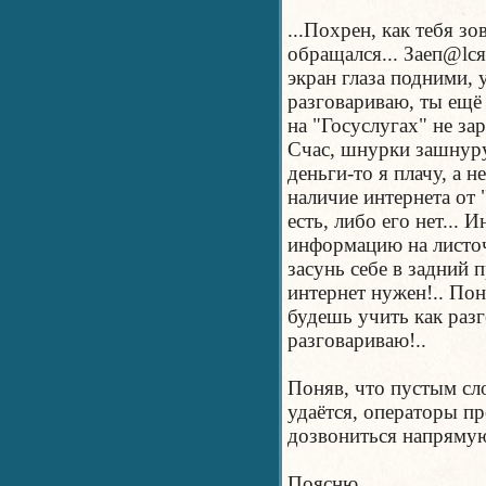
...Похрен, как тебя зо
обращался... Заеп@lся
экран глаза подними, 
разговариваю, ты ещё 
на "Госуслугах" не за
Счас, шнурки зашнуру
деньги-то я плачу, а н
наличие интернета от "
есть, либо его нет...
информацию на листоч
засунь себе в задний 
интернет нужен!.. Пон
будешь учить как разг
разговариваю!..
Поняв, что пустым сл
удаётся, операторы п
дозвониться напрямую
Поясню.