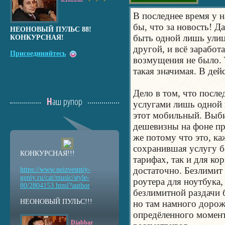
В последнее время у н
бы, что за новость! Д
НЕОНОВЫЙ ПУЛЬС 88!
быть одной лишь улиц
КОНКУРСНАЯ!
другой, и всё заработ
Присоединяйтесь
возмущения не было. Т
такая значимая. В дей
Дело в том, что после
Наш рупор
услугами лишь одной 
этот мобильный. Выби
дешевизны на фоне пр
же потому что это, ка
сохранившая услугу б
КОНКУРСНАЯ!!!
тарифах, так и для ко
достаточно. Безлимит 
https://www.neizvestniy
-
geniy.ru/cat/music/sty
le-
роутера для ноутбука,
80/2804153.html?auth
or
безлимитной раздачи б
НЕОНОВЫЙ ПУЛЬС!!!
но там намного дороже
опредёленного момент
Djabbar