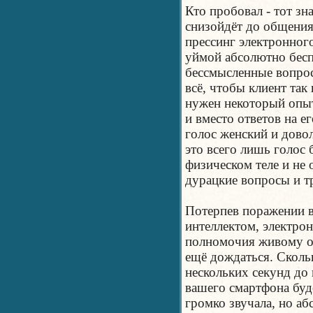
Кто пробовал - тот зн
снизойдёт до общения
прессинг электронног
уймой абсолютно бесп
бессмысленные вопросы
всё, чтобы клиент так
нужен некоторый опыт,
и вместо ответов на ег
голос женский и дово
это всего лишь голос 
физическом теле и не
дурацкие вопросы и т
Потерпев поражении в
интеллектом, электро
полномочия живому оп
ещё дождаться. Скольк
нескольких секунд до 
вашего смартфона буде
громко звучала, но а