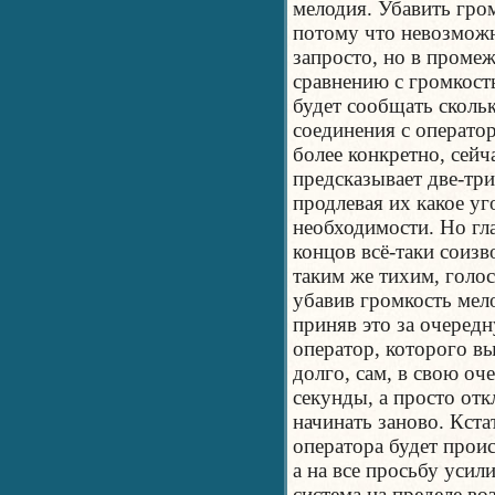
мелодия. Убавить гро
потому что невозможн
запросто, но в проме
сравнению с громкост
будет сообщать сколь
соединения с операто
более конкретно, сей
предсказывает две-тр
продлевая их какое уг
необходимости. Но гла
концов всё-таки соизв
таким же тихим, голо
убавив громкость мело
приняв это за очередн
оператор, которого в
долго, сам, в свою оч
секунды, а просто от
начинать заново. Кста
оператора будет прои
а на все просьбу усили
система на пределе во