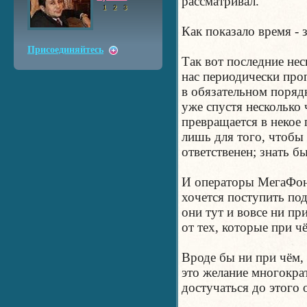
рассматривал.
1
2
3
Как показало время - 
Присоединяйтесь
Так вот последние нес
нас периодически проп
в обязательном поряд
уже спустя несколько 
превращается в некое
лишь для того, чтобы 
ответственен; знать б
И операторы МегаФона
хочется поступить по
они тут и вовсе ни пр
от тех, которые при ч
Вроде бы ни при чём, 
это желание многократ
достучаться до этого 