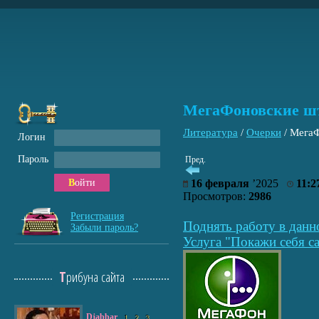
МегаФоновские ш
Литература
/
Очерки
/
МегаФ
Логин
Пароль
Пред.
Войти
16 февраля
’2025
11:2
Просмотров:
2986
Регистрация
Поднять работу в данн
Забыли пароль?
Услуга "Покажи себя са
Трибуна сайта
Djabbar
1
2
3