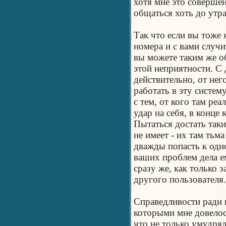
хотя мне это соверше
общаться хоть до утра
Так что если вы тоже 
номера и с вами случи
вы можете таким же о
этой неприятности. С 
действительно, от нег
работать в эту систем
с тем, от кого там реа
удар на себя, в конце 
Пытаться достать так
не имеет - их там тьм
дважды попасть к одн
ваших проблем дела ем
сразу же, как только 
другого пользователя.
Справедливости ради н
которыми мне довелос
что не только умудрял