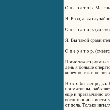
О п е р а т о р. Мален
Я. Роза, а вы случайн
О п е р а т о р. (со 
Я. Вы такой сравните
О п е р а т о р. (смеётс
После такого ругаться
день я больше операто
конечно, так и не появ
Но это бывает редко.
примитивны, работают
ещё и чрезвычайно о
воспитанницы институ
от пола. Только интел