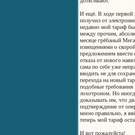
дотягивают.
И ещё. В ходе первой
получил от электронн
недавно мой тариф бы
между прочим, абсолю
месяце грёбаный Мега
извещениями о скорой
предложением ввести
отказа от нового навя
сама по себе уже неп
вводить не для сохран
перехода на новый та
подобные требования 
лохотроном. Но иногд
доказывать им, что дв
подтверждение от опе
мною правильно, я вв
теперь мой тариф оста
И вот пожалуйста!