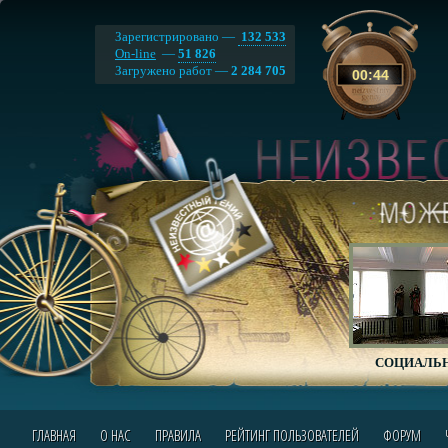
Зарегистрировано —
132 533
On-line
—
51 826
Загружено работ —
2 284 705
00
:
44
СОЦИАЛЬН
ГЛАВНАЯ
О НАС
ПРАВИЛА
РЕЙТИНГ ПОЛЬЗОВАТЕЛЕЙ
ФОРУМ