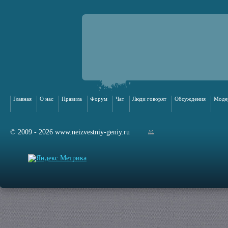
Главная
О нас
Правила
Форум
Чат
Люди говорят
Обсуждения
Моде
© 2009 - 2026 www.neizvestniy-geniy.ru
арта сайта