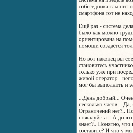
собеседника слышит о
смартфона тот не нахо
Ещё раз - система дел
было как можно трудн
ориентирована на пом
помощи создаётся тол
Но вот наконец вы со
становитесь участник
только уже при посре
живой оператор - неп
мог бы выполнить и э
...День добрый... Очен
несколько часов... Да, 
Ограничений нет?.. Но
пожалуйста... А долго
знает?.. Понятно, что 
составите? И что у ме