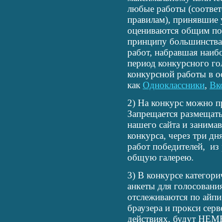
любые работы (соотве
правилам), принявшие 
оцениваются общим по
принципу большинства 
работ, набравшая наибо
период конкурсного го
конкурсной работы в о
как
Одноклассники
,
Вк
2) На конкурс можно п
Запрещается размещать
нашего сайта и занима
конкурса, через три дн
работ победителей, из
общую галерею.
3) В конкурсе категор
анкеты для голосования
отслеживаются по айпи
браузера и прокси серв
действиях, будут НЕМ