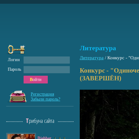
Литература
Литература
/
Конкурс - "Оди
Логин
Конкурс - "Одиночес
Пароль
(ЗАВЕРШЁН)
Войти
Регистрация
Забыли пароль?
Трибуна сайта
Djabbar
1
2
3