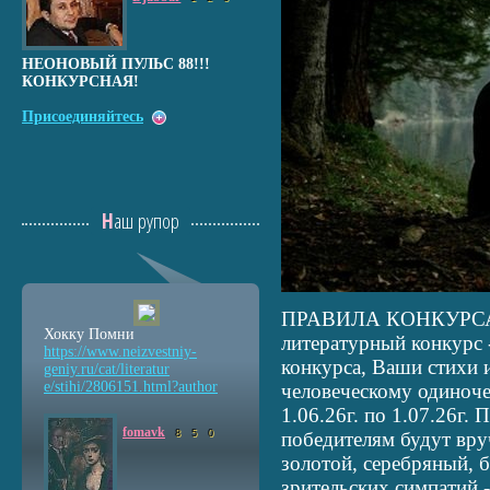
НЕОНОВЫЙ ПУЛЬС 88!!!
КОНКУРСНАЯ!
Присоединяйтесь
Наш рупор
ПРАВИЛА КОНКУРС
Хокку Помни
литературный конкурс -
https://www.neizvestniy
-
конкурса, Ваши стихи
geniy.ru/cat/literatur
e/stihi/2806151.html?au
thor
человеческому одиноче
1.06.26г. по 1.07.26г.
fomavk
8
5
0
победителям будут вру
золотой, серебряный, 
зрительских симпатий -