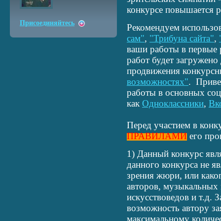
конкурсе повышается р
Присоединяйтесь
Рекомендуем использо
сам"
,
"Трибуна сайта"
,
ваши работы в первые 
работ будет загружено
продвижения конкурсн
возможностях"
. Приве
работы в основных соц
как
Одноклассники
,
Вк
Перед участием в конк
ПРАВИЛАМИ
его про
1) Данный конкурс яв
данного конкурса не я
зрения жюри, или како
авторов, музыкальных 
искусствоведов и т.д. 
возможность автору зая
максимальному количес