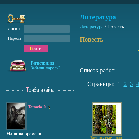
Литература
Литература
/
Повесть
Логин
Повесть
Пароль
Войти
Регистрация
Забыли пароль?
Список работ:
Страницы:
1
2
3
Трибуна сайта
Tornado10
9
Машина времени
Воткнутые ножи