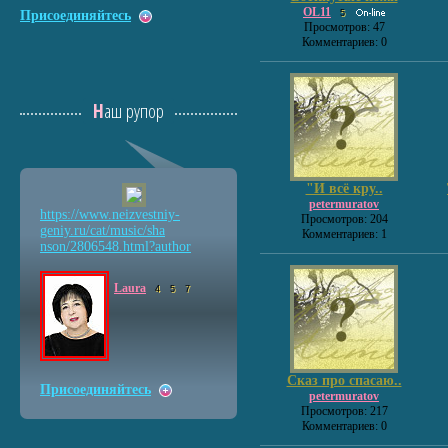
OL11
Присоединяйтесь
5
Просмотров: 47
Комментариев: 0
Наш рупор
"И всё кру..
petermuratov
https://www.neizvestniy
-
Просмотров: 204
geniy.ru/cat/music/sha
Комментариев: 1
nson/2806548.html?autho
r
Laura
4
5
7
Сказ про спасаю..
Присоединяйтесь
petermuratov
Просмотров: 217
Комментариев: 0