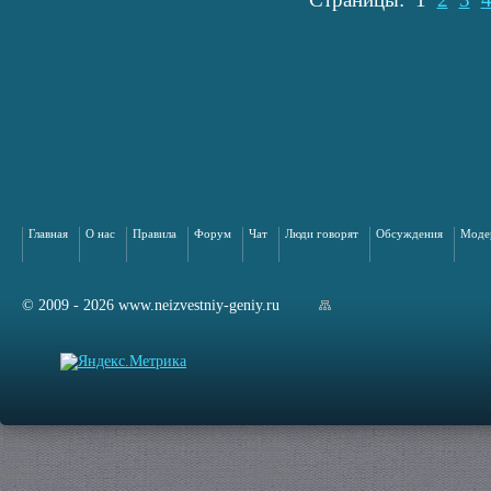
Главная
О нас
Правила
Форум
Чат
Люди говорят
Обсуждения
Моде
© 2009 - 2026 www.neizvestniy-geniy.ru
арта сайта