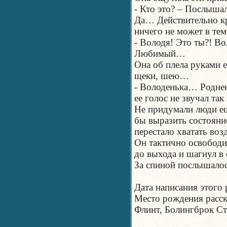
- Кто это? – Послыша
Да… Действительно кр
ничего не может в тем
- Володя! Это ты?!
Любимый…
Она об плела руками 
щеки, шею…
- Володенька… Родне
ее голос не звучал та
Не придумали люди е
бы выразить состояние
перестало хватать во
Он тактично освободи
до выхода и шагнул в
За спиной послышало
Дата написания этого 
Место рождения расск
Флинт, Болингброк Ст