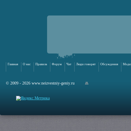
Главная
О нас
Правила
Форум
Чат
Люди говорят
Обсуждения
Моде
© 2009 - 2026 www.neizvestniy-geniy.ru
арта сайта