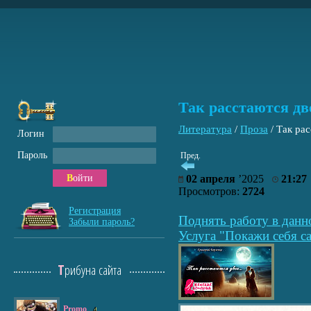
Так расстаются д
Литература
/
Проза
/
Так ра
Логин
Пароль
Пред.
Войти
02 апреля
’2025
21:27
Просмотров:
2724
Регистрация
Поднять работу в данн
Забыли пароль?
Услуга "Покажи себя са
Трибуна сайта
Promo
4