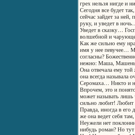
грех нельзя нигде и ни
Сегодня все будет так
сейчас зайдет за ней, 
руку, и уведет в но
Уведет в сказку… Госп
волшебной и чарующей
Как же сильно ему нра
имя у нее певучее… 
согласны? Божественно
нежно: Маша, Машен
Она отвечала ему той 
она всегда называла о
Серомаха… Никто и ни
Впрочем, это и понят
может называть лишь 
сильно любит! Любит
Правда, иногда в его 
же она ведет себя там
Неужели нет поклонник
нибудь роман? Но тут 