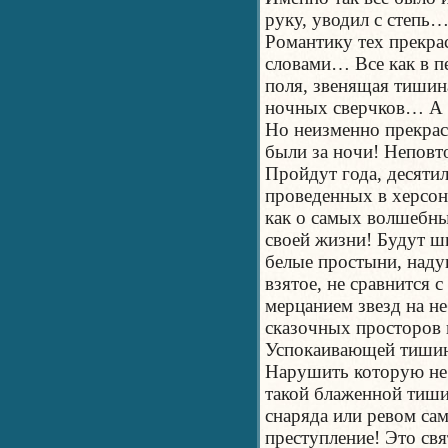
руку, уводил с степь
Романтику тех прекра
словами… Все как в п
поля, звенящая тишин
ночных сверчков… А 
Но неизменно прекрас
были за ночи! Неповт
Пройдут года, десятил
проведенных в херсонс
как о самых волшебны
своей жизни! Будут ш
белые простыни, наду
взятое, не сравнится 
мерцанием звезд на н
сказочных просторов
Успокаивающей тиши
Нарушить которую не
такой блаженной тиши
снаряда или ревом сам
преступление! Это св