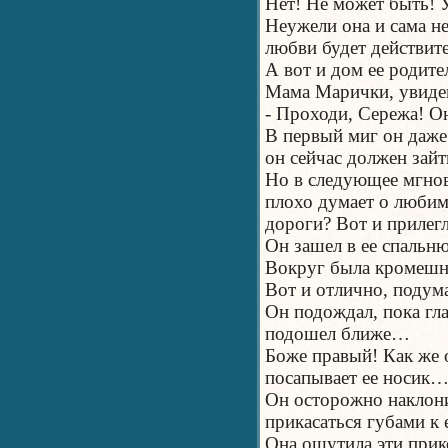
Нет! Не может быть! У
Неужели она и сама не
любви будет действит
А вот и дом ее родите
Мама Марички, увидев
- Проходи, Сережа! Он
В первый миг он даже 
он сейчас должен зайт
Но в следующее мгнове
плохо думает о любим
дороги? Вот и прилег
Он зашел в ее спаль
Вокруг была кромеш
Вот и отлично, подума
Он подождал, пока гла
подошел ближе…
Боже правый! Как же 
посапывает ее носик
Он осторожно наклони
прикасаться губами к
Она ощутила эти прик