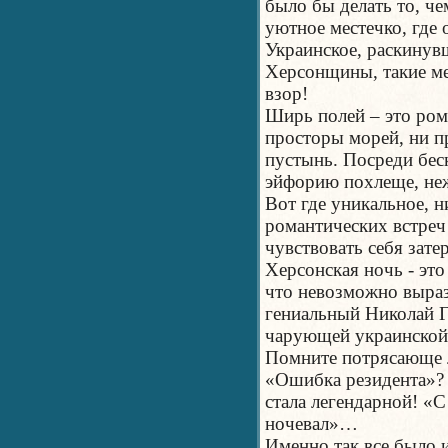
было бы делать то, че
уютное местечко, где 
Украинское, раскинув
Херсонщины, такие ме
взор!
Ширь полей – это рома
просторы морей, ни п
пустынь. Посреди бе
эйфорию похлеще, неж
Вот где уникальное, н
романтических встреч!
чувствовать себя зат
Херсонская ночь - это
что невозможно выраз
гениальный Николай Г
чарующей украинско
Помните потрясающе 
«Ошибка резидента»?
стала легендарной! «С
ночевал»…
Именно так все было 