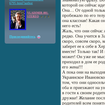
6795.html?author
которой он сейчас идет
Она… От одной только
VLADIMIR-001-
пробежало по его телу
STEREO
4
2
6
она классная! Какая он
него есть!
Жаль, что они сейчас 
редко. Она учится в З
Присоединяйтесь
скоро, совсем скоро, 
заберет ее к себе в Хе
вместе! Только так! И
может! Он уже не мысл
приходил в дом ее род
его жена!!!
А пока они на выходн
Украинское Ивановско
том, что они односель
оба и приезжают на у
в гости к своим родит
дружке! Желание посл
родителей всем понятн