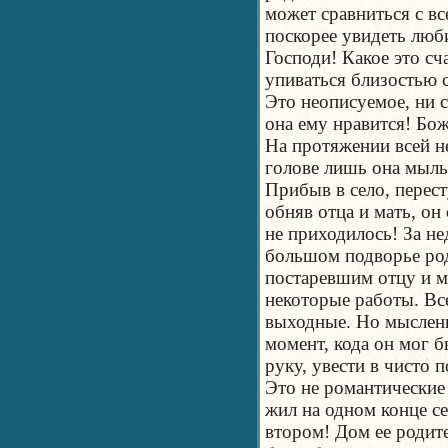
может сравниться с 
поскорее увидеть люб
Господи! Какое это сч
упиваться близостью с
Это неописуемое, ни 
она ему нравится! Бож
На протяжении всей не
голове лишь она мыль
Прибыв в село, перес
обняв отца и мать, он 
не приходилось! За н
большом подворье роди
постаревшим отцу и 
некоторые работы. Все
выходные. Но мысленн
момент, кода он мог б
руку, увести в чисто 
Это не романтические
жил на одном конце се
втором! Дом ее родит