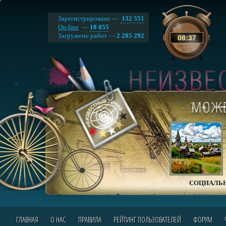
Зарегистрировано —
132 551
On-line
—
18 055
Загружено работ —
2 285 292
08
:
37
СОЦИАЛЬН
ГЛАВНАЯ
О НАС
ПРАВИЛА
РЕЙТИНГ ПОЛЬЗОВАТЕЛЕЙ
ФОРУМ