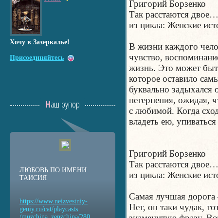
Григорий Борзенко
Так расстаются двое
из цикла: Женские ис
Хочу в Зазеркалье!
В жизни каждого чело
чувство, воспоминани
Присоединяйтесь
жизнь. Это может быт
которое оставило сам
буквально задыхался о
нетерпения, ожидая, ч
Наш рупор
с любимой. Когда сход
владеть ею, упиваться
Григорий Борзенко
Так расстаются двое
ЛЮБОВЬ ПО ИМЕНИ
из цикла: Женские ис
ТАИСИЯ
Самая лучшая дорога
https://www.neizvestniy
-
Нет, он таки чудак, т
geniy.ru/cat/playcasts
знаменитую фразу. Во
/muzchina_zenzchina/280