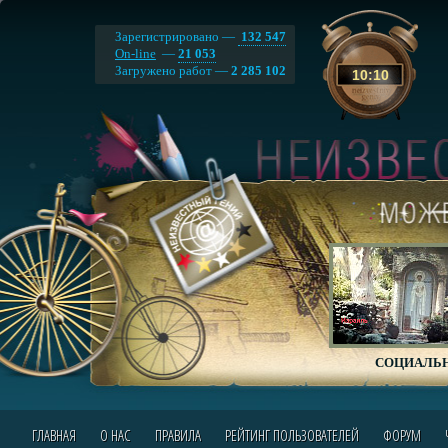
Зарегистрировано —
132 547
On-line
—
21 053
Загружено работ —
2 285 102
10
:
10
СОЦИАЛЬН
ГЛАВНАЯ
О НАС
ПРАВИЛА
РЕЙТИНГ ПОЛЬЗОВАТЕЛЕЙ
ФОРУМ