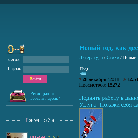
Новый год, как де
Литература
/
Стихи
/
Новый 
Логин
Пароль
Пред.
Войти
28 декабря
’2018
12:5
Просмотров:
15272
Регистрация
Поднять работу в данн
Забыли пароль?
Услуга "Покажи себя са
Трибуна сайта
OLGA-M
7
0
0