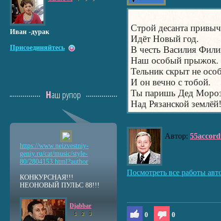
Строй десанта привы
Иван -дурак
Идёт Новый год.
Присоединяйтесь
В честь Василия Фил
Наш особый прыжок.
Тельник скрыт не особ
И он вечно с тобой.
Ты паришь Дед Моро
Наш рупор
Над Рязанской землёй
Автор:
55accord
https://www.neizvestniy
-
geniy.ru/cat/music/sty
le-
80/2804153.html?auth
or
Посмотреть все работы авт
КОНКУРСНАЯ!!!
НЕОНОВЫЙ ПУЛЬС 88!!!
Djabbar
1
2
3
0
0