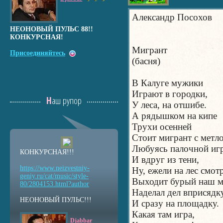
Александр Посохов
НЕОНОВЫЙ ПУЛЬС 88!!
КОНКУРСНАЯ!
Мигрант
Присоединяйтесь
(басня)
В Калуге мужики
Играют в городки,
Наш рупор
У леса, на отшибе.
А рядышком на кипе
Трухи осенней
Стоит мигрант с метло
Любуясь палочной иг
КОНКУРСНАЯ!!!
И вдруг из тени,
https://www.neizvestniy
-
Ну, ежели на лес смотр
geniy.ru/cat/music/sty
le-
Выходит бурый наш м
80/2804153.html?auth
or
Наделал дел вприсядк
НЕОНОВЫЙ ПУЛЬС!!!
И сразу на площадку.
Какая там игра,
Djabbar