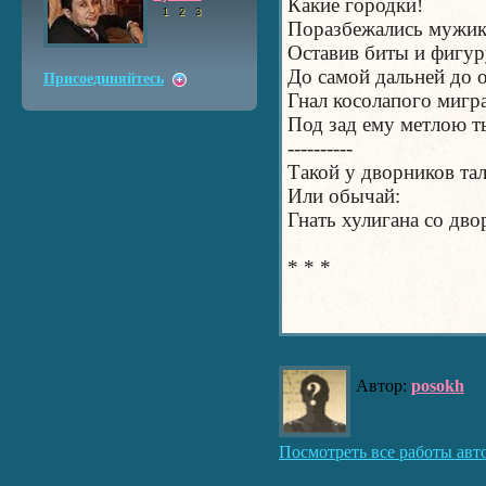
Какие городки!
1
2
3
Поразбежались мужик
Оставив биты и фигур
До самой дальней до
Присоединяйтесь
Гнал косолапого мигра
Под зад ему метлою т
----------
Такой у дворников та
Или обычай:
Гнать хулигана со дво
* * *
Автор:
posokh
Посмотреть все работы авт