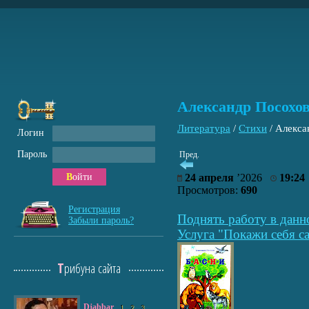
Александр Посохов
Литература
/
Стихи
/
Алекса
Логин
Пароль
Пред.
Войти
24 апреля
’2026
19:24
Просмотров:
690
Регистрация
Поднять работу в данн
Забыли пароль?
Услуга "Покажи себя са
Трибуна сайта
Djabbar
1
2
3