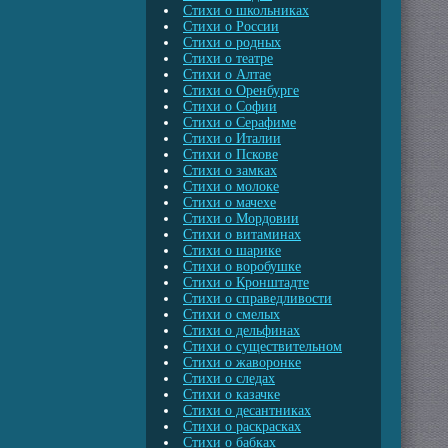
Стихи о школьниках
Стихи о России
Стихи о родных
Стихи о театре
Стихи о Алтае
Стихи о Оренбурге
Стихи о Софии
Стихи о Серафиме
Стихи о Италии
Стихи о Пскове
Стихи о замках
Стихи о молоке
Стихи о мачехе
Стихи о Мордовии
Стихи о витаминах
Стихи о шарике
Стихи о воробушке
Стихи о Кронштадте
Стихи о справедливости
Стихи о смелых
Стихи о дельфинах
Стихи о существительном
Стихи о жаворонке
Стихи о следах
Стихи о казачке
Стихи о десантниках
Стихи о раскрасках
Стихи о бабках