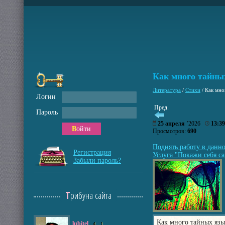
Как много тайных
Литература
/
Стихи
/
Как мно
Логин
Пред.
Пароль
25 апреля
’2026
13:39
Войти
Просмотров:
690
Поднять работу в данн
Регистрация
Услуга "Покажи себя са
Забыли пароль?
Трибуна сайта
­Как много тайных язык
lubitel
4
1