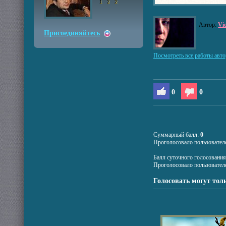
1
2
2
Автор:
Vi
Присоединяйтесь
Посмотреть все работы авто
0
0
Суммарный балл:
0
Проголосовало пользовател
Балл суточного голосовани
Проголосовало пользовател
Голосовать могут тол