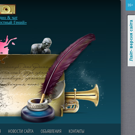
16+
Лайт-версия сайта
дио & чат
естный Гений»
Я
НОВОСТИ САЙТА
ОБЪЯВЛЕНИЯ
КОНТАКТЫ