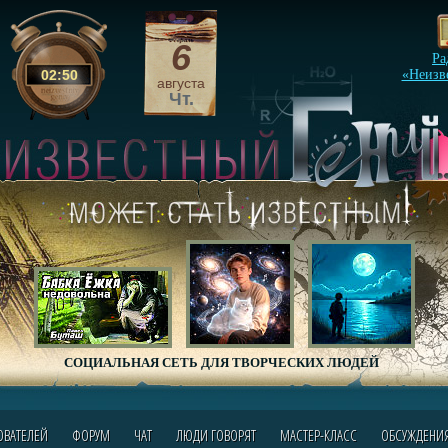
6
Ра
02
:
50
«Неизв
августа
Чт.
СОЦИАЛЬНАЯ СЕТЬ ДЛЯ ТВОРЧЕСКИХ ЛЮДЕЙ
ОВАТЕЛЕЙ
ФОРУМ
ЧАТ
ЛЮДИ ГОВОРЯТ
МАСТЕР-КЛАСС
ОБСУЖДЕНИ