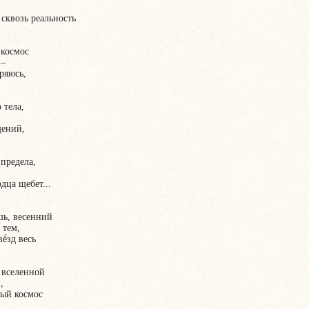
сквозь реальность
 космос
 –
ряюсь,
 тела,
щений,
 предела,
дца щебет...
шь, весенний
 тем,
ё́зд весь
к вселенной
,
ный космос