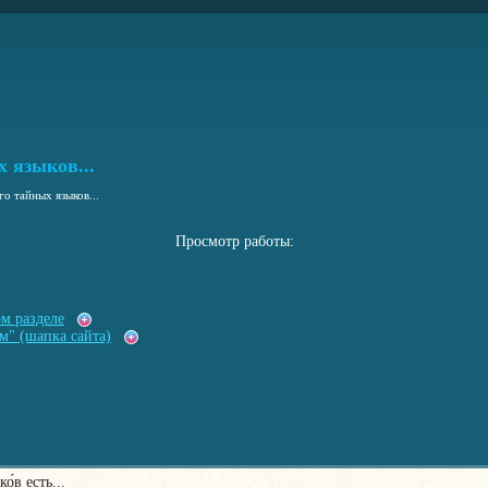
 языков...
го тайных языков...
Просмотр работы:
ом разделе
м" (шапка сайта)
о́в есть...