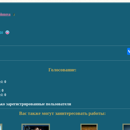
olonova
2
ра
Голосование:
ей:
0
я:
0
ей:
0
ько зарегистрированные пользователи
Вас также могут заинтересовать работы: