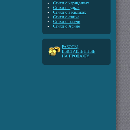
Стихи о карандашах
Стихи о судьях
Стихи о васильках
Стихи о ежике
Стихи о горечи
Стихи о Арине
РАБОТЫ,
ВЫСТАВЛЕННЫЕ
НА ПРОДАЖУ