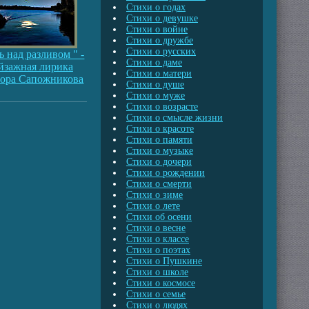
Стихи о годах
Стихи о девушке
Стихи о войне
Стихи о дружбе
Стихи о русских
ь над разливом " -
Стихи о даме
йзажная лирика
Стихи о матери
ора Сапожникова
Стихи о душе
Стихи о муже
Стихи о возрасте
Стихи о смысле жизни
Стихи о красоте
Стихи о памяти
Стихи о музыке
Стихи о дочери
Стихи о рождении
Стихи о смерти
Стихи о зиме
Стихи о лете
Стихи об осени
Стихи о весне
Стихи о классе
Стихи о поэтах
Стихи о Пушкине
Стихи о школе
Стихи о космосе
Стихи о семье
Стихи о людях