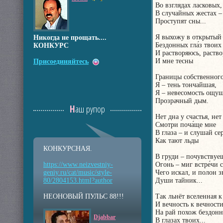
Во взглядах ласковых,
В случайных жестах – 
Проступят сны...
Я выхожу в открытый
Никогда не прощать....
Бездонных гла́з твоих
КОНКУРС
И растворяюсь, раство
И мне тесны
Присоединяйтесь
Границы собственного
Я – тень тончайшая,
Я – невесомость ощу
Прозрачный дым.
Наш рупор
Нет дна у счастья, нет
Смотри поча́ще мне
В глаза – и слушай сер
Как тают льды
КОНКУРСНАЯ.
В груди – почувствуе
https://www.neizvestniy
-
Огонь – миг встре́чи с
geniy.ru/cat/music/sty
le-
Чего искал, и полон зв
80/2804153.html?auth
or
Души тайник...
НЕОНОВЫЙ ПУЛЬС 88!!!
Так льнёт вселенная 
И вечность к вечности
На рай похож бездон
Djabbar
В глазах твоих...