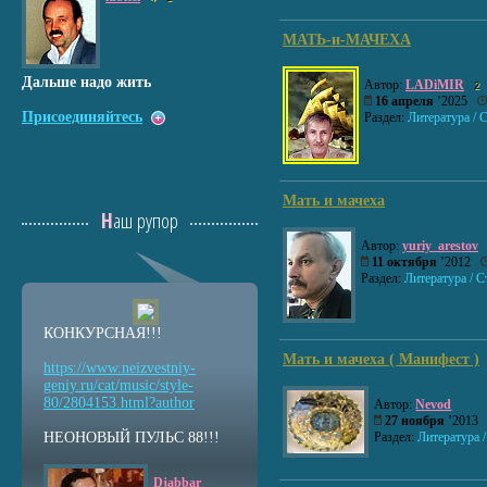
МАТЬ-и-МАЧЕХА
Дальше надо жить
Автор:
LADiMIR
2
16 апреля
’2025
Присоединяйтесь
Раздел:
Литература / 
Мать и мачеха
Наш рупор
Автор:
yuriy_arestov
11 октября
’2012
Раздел:
Литература / С
КОНКУРСНАЯ!!!
Мать и мачеха ( Манифест )
https://www.neizvestniy
-
geniy.ru/cat/music/sty
le-
80/2804153.html?auth
or
Автор:
Nevod
27 ноября
’201
НЕОНОВЫЙ ПУЛЬС 88!!!
Раздел:
Литература 
Djabbar