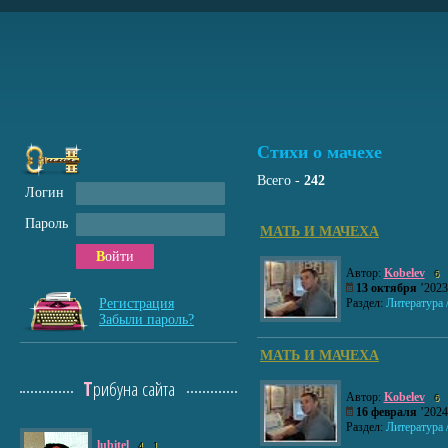
Стихи о мачехе
Всего -
242
Логин
Пароль
МАТЬ И МАЧЕХА
Войти
Автор:
Kobelev
6
13 октября
’20
Регистрация
Раздел:
Литература 
Забыли пароль?
МАТЬ И МАЧЕХА
Трибуна сайта
Автор:
Kobelev
6
16 февраля
’20
Раздел:
Литература 
lubitel
4
1