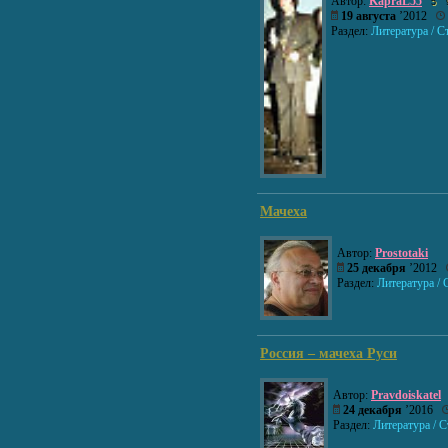
Автор:
KapraL55
5
19 августа
’2012
Раздел:
Литература / С
Мачеха
Автор:
Prostotaki
25 декабря
’2012
Раздел:
Литература / 
Россия – мачеха Руси
Автор:
Pravdoiskatel
24 декабря
’2016
Раздел:
Литература / 