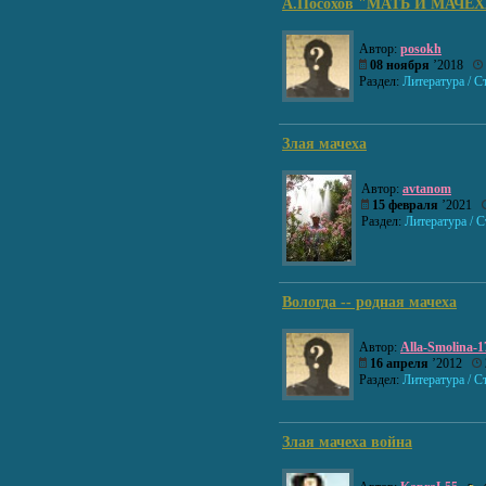
А.Посохов "МАТЬ И МАЧЕ
Автор:
posokh
08 ноября
’2018
Раздел:
Литература / С
Злая мачеха
Автор:
avtanom
15 февраля
’2021
Раздел:
Литература / 
Вологда -- родная мачеха
Автор:
Alla-Smolina-1
16 апреля
’2012
Раздел:
Литература / С
Злая мачеха война