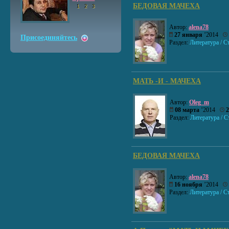
БЕДОВАЯ МАЧЕХА
1
2
3
Автор:
alena78
27 января
’2014
Присоединяйтесь
Раздел:
Литература / С
МАТЬ -И - МАЧЕХА
Автор:
Oleg_m
08 марта
’2014
2
Раздел:
Литература / С
БЕДОВАЯ МАЧЕХА
Автор:
alena78
16 ноября
’2014
Раздел:
Литература / С