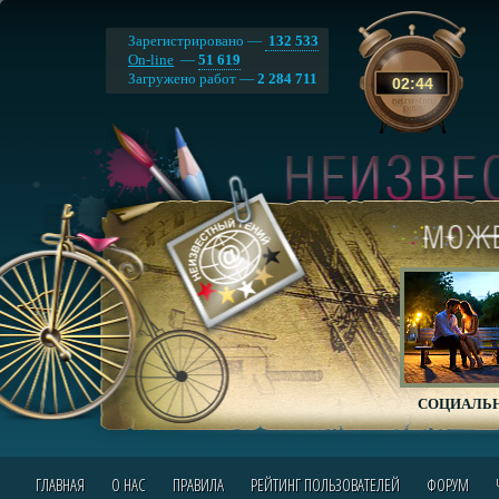
Зарегистрировано —
132 533
On-line
—
51 619
Загружено работ —
2 284 711
02
:
44
СОЦИАЛЬН
ГЛАВНАЯ
О НАС
ПРАВИЛА
РЕЙТИНГ ПОЛЬЗОВАТЕЛЕЙ
ФОРУМ