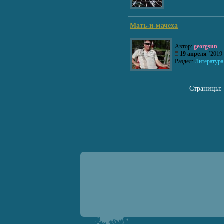
Мать-и-мачеха
Автор:
georgsun
19 апреля
’201
Раздел:
Литература
Страницы