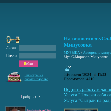
На велосипеде.Сл
Минусовка
Логин
МУЗЫКА
/
Авторские мину
Пароль
Муз.С.Морозов-Минусовка
Войти
Пред.
26 июля
’2024
11:53
Регистрация
Просмотров:
4210
Забыли пароль?
Поднять работу в данн
Услуга "Покажи себя са
Трибуна сайта
Услуга "Сыграй на рад
koshelewiktor1946