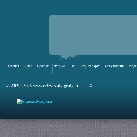
Главная
О нас
Правила
Форум
Чат
Люди говорят
Обсуждения
Моде
© 2009 - 2026 www.neizvestniy-geniy.ru
арта сайта