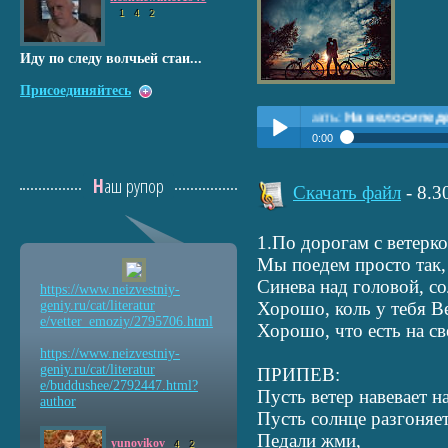
1
4
2
Иду по следу волчьей стаи...
Присоединяйтесь
Прослушать:
На велосипеде.Сл.Вал.
0:00
Прослушать:
На велосипед
Play /
Наш рупор
Скачать файл
- 8.
1.По дорогам с ветерко
Мы поедем просто так,
Синева над головой, со
https://www.neizvestniy
-
geniy.ru/cat/literatur
Хорошо, коль у тебя В
e/vetter_emoziy/2795706
.html
Хорошо, что есть на св
pause
https://www.neizvestniy
-
geniy.ru/cat/literatur
ПРИПЕВ:
e/buddushee/2792447.htm
l?
Пусть ветер навевает н
author
Пусть солнце разгоняет
Педали жми,
yunovikov
4
2