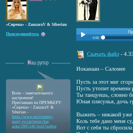
«Сирена» - ZanzaraV & Siberian
Пр
Присоединяйтесь
0:00
Прослушать:
Иоканаан – С
Play /
Скачать файл
- 4.
Наш рупор
Иоканаан – Саломее
Пусть за этот миг сгорю
Пусть утопит времени р
Всем – замечательного
Ты танцуешь, словно б
pause
настроения!
Юная плясунья, дочь г
Приглашаю на ПРЕМЬЕРУ:
«Сирена» - ZanzaraV &
Siberian -
Выжить – никакой уже
https://www.neizvestniy
-
Коль тебе дано меня су
geniy.ru/cat/music/kar
aoke/2805340.html?autho
r
Вот с себя ты сбросил