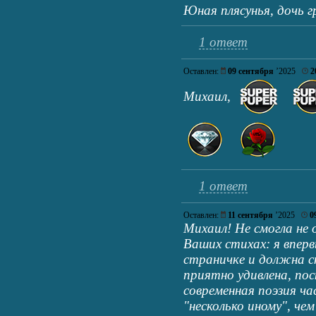
Юная плясунья, дочь г
1 ответ
Оставлен:
09 сентября
’2025
2
Михаил,
1 ответ
Оставлен:
11 сентября
’2025
0
Михаил! Не смогла не 
Ваших стихах: я вперв
страничке и должна с
приятно удивлена, пос
современная поэзия ч
"несколько иному", че