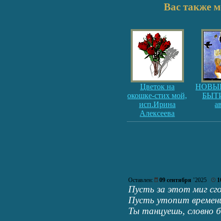
Вас также м
Цветок на
НОВЫ
окошке-стих мой,
БЫТИ
исп.Ирина
а
Алексеева
Оставлен:
09 сентября
’2025
1
Пусть за этот миг сго
Пусть утопит времени
Ты танцуешь, словно б