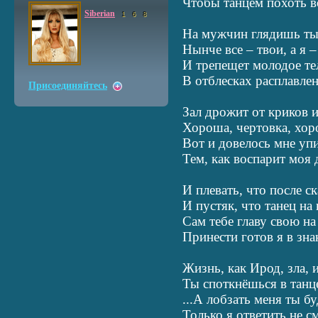
Чтобы танцем похоть в
Siberian
1
6
8
На мужчин глядишь ты
Нынче все – твои, а я –
И трепещет молодое те
В отблесках расплавле
Присоединяйтесь
Зал дрожит от криков и
Хороша, чертовка, хор
Вот и довелось мне уп
Тем, как воспарит моя 
И плевать, что после с
И пустяк, что танец на
Сам тебе главу свою на
Принести готов я в зна
Жизнь, как Ирод, зла, 
Ты споткнёшься в танце,
...А лобзать меня ты б
Только я ответить не с