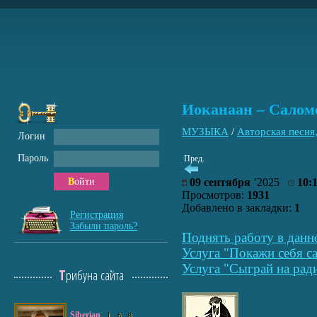
Иоканаан – Салом
МУЗЫКА
/
Авторская песня
Логин
Пароль
Пред.
Войти
09 сентября
’2025
10:
Просмотров:
1931
Добавлено в закладки:
1
Регистрация
Забыли пароль?
Поднять работу в данн
Услуга "Покажи себя са
Услуга "Сыграй на рад
Трибуна сайта
Siberian
1
6
8