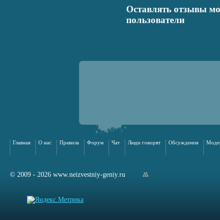
Оставлять отзывы мо
пользователи
Главная
О нас
Правила
Форум
Чат
Люди говорят
Обсуждения
Моде
© 2009 - 2026 www.neizvestniy-geniy.ru
арта сайта