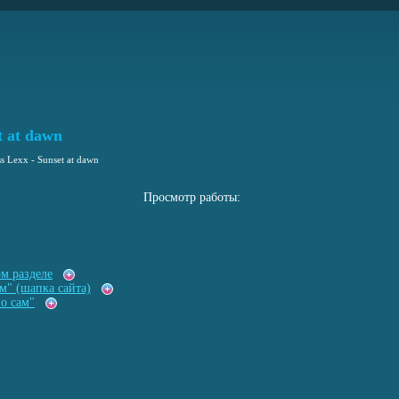
t at dawn
s Lexx - Sunset at dawn
Просмотр работы:
ом разделе
м" (шапка сайта)
о сам"