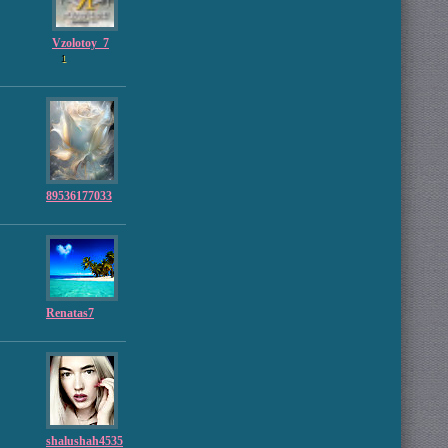
Vzolotoy_7
1
89536177033
Renatas7
shalushah4535