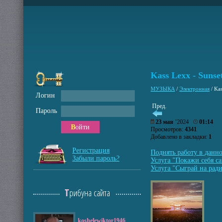
Kass Lexx - Sunse
МУЗЫКА
/
Электронная
/
Kas
Логин
Пред.
Пароль
23 мая
’2024
01:14
Войти
Просмотров:
4341
Добавлено в закладки:
1
Регистрация
Поднять работу в данн
Забыли пароль?
Услуга "Покажи себя са
Услуга "Сыграй на ради
Трибуна сайта
koshelewiktor1946