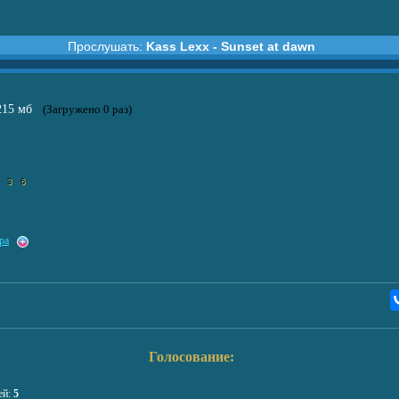
Прослушать:
Kass Lexx - Sunset at dawn
xx - Sunset at dawn
.215 мб
(Загружено 0 раз)
3
6
ра
Голосование:
ей:
5