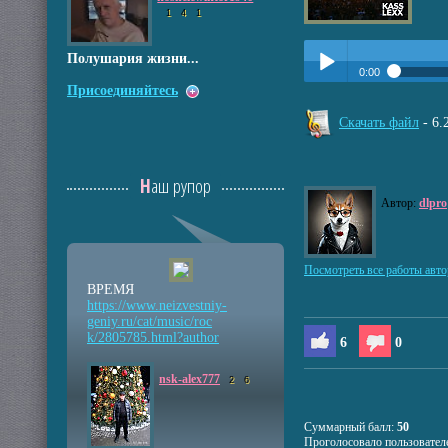
1
4
1
Полушария жизни...
0:00
Присоединяйтесь
Прослушать:
Kass Le
Play /
Скачать файл
- 6
Наш рупор
Автор:
dlpro
pause
Посмотреть все работы авто
ВРЕМЯ
https://www.neizvestniy
-
geniy.ru/cat/music/roc
k/2805785.html?author
6
0
nsk-alex777
2
6
Суммарный балл:
50
Проголосовало пользовател