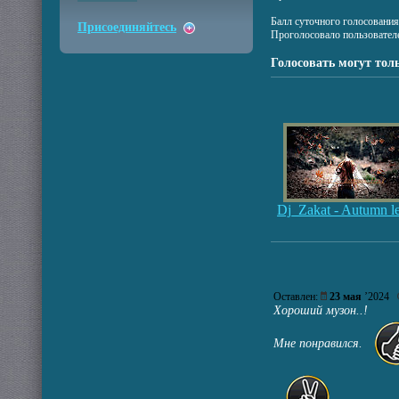
Балл суточного голосовани
Присоединяйтесь
Проголосовало пользовател
Голосовать могут тол
Dj_Zakat - Autumn l
Оставлен:
23 мая
’2024
Хороший музон..!
Мне понравился.