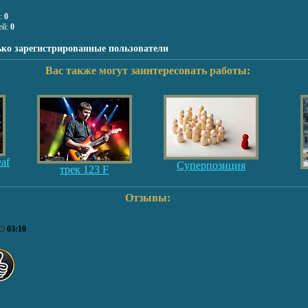
я:
0
ей:
0
ько зарегистрированные пользователи
Вас также могут заинтересовать работы:
eaf
Суперпозиция
трек 123 F
Отзывы:
03:10