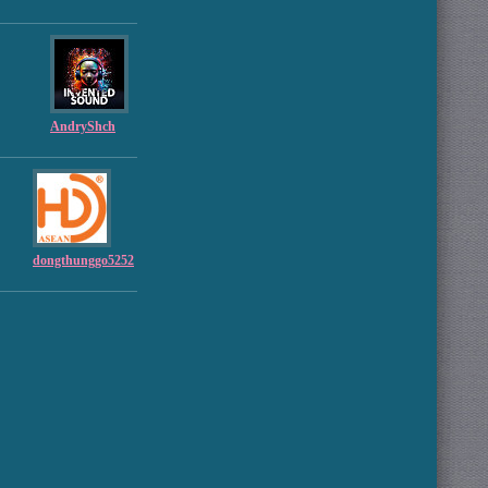
AndryShch
dongthunggo5252