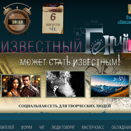
6
Ра
18
:
13
«Неизв
августа
Чт.
СОЦИАЛЬНАЯ СЕТЬ ДЛЯ ТВОРЧЕСКИХ ЛЮДЕЙ
ОВАТЕЛЕЙ
ФОРУМ
ЧАТ
ЛЮДИ ГОВОРЯТ
МАСТЕР-КЛАСС
ОБСУЖДЕНИ