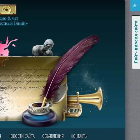
16+
Лайт-версия сайта
дио & чат
естный Гений»
Я
НОВОСТИ САЙТА
ОБЪЯВЛЕНИЯ
КОНТАКТЫ