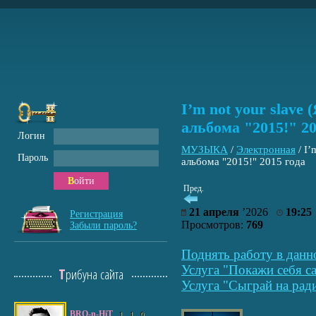
I’m not your slave 
альбома "2015!" 20
Логин
МУЗЫКА
/
Электронная
/
I’
Пароль
альбома "2015!" 2015 года
Войти
Пред.
21 апреля
’2026
19:25
Регистрация
Просмотров:
769
Забыли пароль?
Поднять работу в данн
Услуга "Покажи себя са
Трибуна сайта
Услуга "Сыграй на рад
BRO-n-HiT
1
1
0