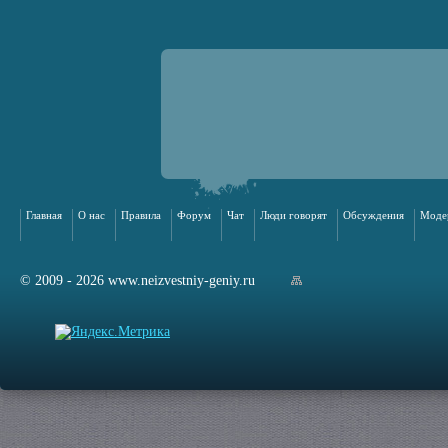
Главная
О нас
Правила
Форум
Чат
Люди говорят
Обсуждения
Моде
© 2009 - 2026 www.neizvestniy-geniy.ru
арта сайта