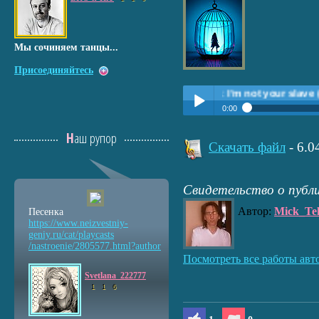
Мы сочиняем танцы...
Присоединяйтесь
Прослушать:
I’m not your slave (Я не тв
0:00
Прослушать:
I’m not your s
Наш рупор
Play /
2015 года
Скачать файл
- 6.
Свидетельство о публ
Автор:
Mick_Te
Песенка
https://www.neizvestniy
-
geniy.ru/cat/playcasts
pause
/nastroenie/2805577.htm
l?author
Посмотреть все работы авт
Svetlana_222777
1
1
6